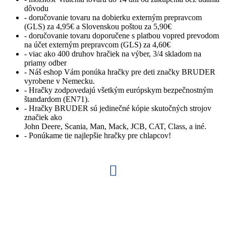
dôvodu
- doručovanie tovaru na dobierku externým prepravcom
(GLS) za 4,95€ a Slovenskou poštou za 5,90€
- doručovanie tovaru doporučene s platbou vopred prevodom
na účet externým prepravcom (GLS) za 4,60€
- viac ako 400 druhov hračiek na výber, 3/4 skladom na
priamy odber
- Náš eshop Vám ponúka hračky pre deti značky BRUDER
vyrobene v Nemecku.
- Hračky zodpovedajú všetkým európskym bezpečnostným
štandardom (EN71).
- Hračky BRUDER sú jedinečné kópie skutočných strojov
značiek ako
John Deere, Scania, Man, Mack, JCB, CAT, Class, a iné.
- Ponúkame tie najlepšie hračky pre chlapcov!
Vyrobené v Nemecku
ponúkame najlepšie hračky BRUDER vyrobene v Nemecku