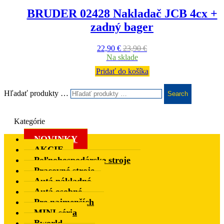
BRUDER 02428 Nakladač JCB 4cx +
zadný bager
22,90
€
23,90
€
Na sklade
Pridať do košíka
Hľadať produkty …
Search
Kategórie
NOVINKY
AKCIE
Poľnohospodárske stroje
Pracovné stroje
Autá nákladné
Autá osobné
Pre najmenších
MINI séria
Bworld