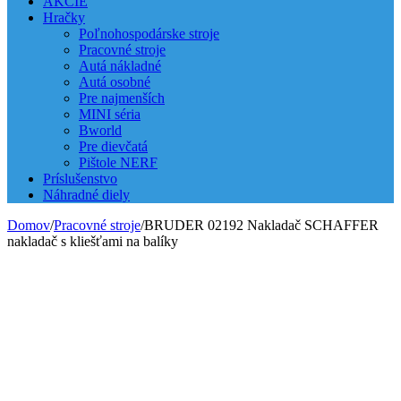
AKCIE
Hračky
Poľnohospodárske stroje
Pracovné stroje
Autá nákladné
Autá osobné
Pre najmenších
MINI séria
Bworld
Pre dievčatá
Pištole NERF
Príslušenstvo
Náhradné diely
Domov
/
Pracovné stroje
/
BRUDER 02192 Nakladač SCHAFFER
nakladač s kliešťami na balíky