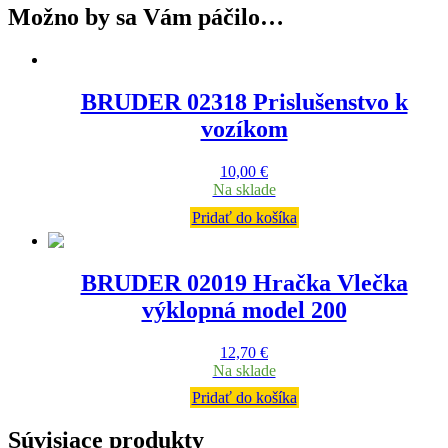
Možno by sa Vám páčilo…
BRUDER 02318 Prislušenstvo k
vozíkom
10,00
€
Na sklade
Pridať do košíka
BRUDER 02019 Hračka Vlečka
výklopná model 200
12,70
€
Na sklade
Pridať do košíka
Súvisiace produkty