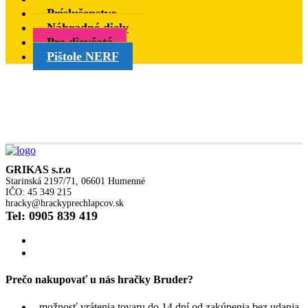
Príslušenstvo
Náhradné diely
Pre dievčatá
Pištole NERF
GRIKAS s.r.o
Starinská 2197/71, 06601 Humenné
IČO: 45 349 215
hracky@hrackyprechlapcov.sk
Tel: 0905 839 419
Prečo nakupovať u nás hračky Bruder?
- možnosť vrátenia tovaru do 14 dní od zakúpenia bez udania