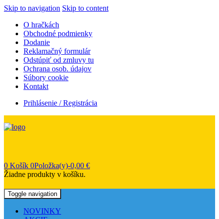
Skip to navigation
Skip to content
O hračkách
Obchodné podmienky
Dodanie
Reklamačný formulár
Odstúpiť od zmluvy tu
Ochrana osob. údajov
Súbory cookie
Kontakt
Prihlásenie / Registrácia
0
Košík
0Položka(y)-
0,00
€
Žiadne produkty v košíku.
Toggle navigation
NOVINKY