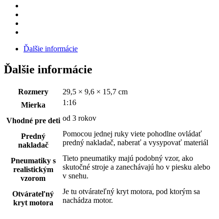
Ďalšie informácie
Ďalšie informácie
Rozmery
29,5 × 9,6 × 15,7 cm
1:16
Mierka
od 3 rokov
Vhodné pre deti
Pomocou jednej ruky viete pohodlne ovládať
Predný
predný nakladač, naberať a vysypovať materiál
nakladač
Tieto pneumatiky majú podobný vzor, ako
Pneumatiky s
skutočné stroje a zanechávajú ho v piesku alebo
realistickým
v snehu.
vzorom
Je tu otvárateľný kryt motora, pod ktorým sa
Otvárateľný
nachádza motor.
kryt motora