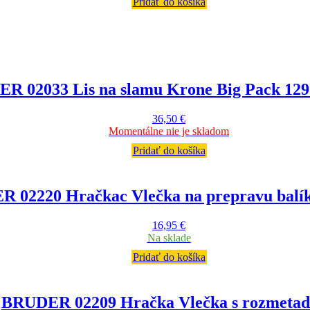
Pridať do košíka
R 02033 Lis na slamu Krone Big Pack 12
36,50
€
Momentálne nie je skladom
Pridať do košíka
 02220 Hračkac Vlečka na prepravu balík
16,95
€
Na sklade
Pridať do košíka
BRUDER 02209 Hračka Vlečka s rozmeta