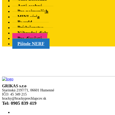
Autá nákladné
Autá osobné
Pre najmenších
MINI séria
Bworld
Príslušenstvo
Náhradné diely
Pre dievčatá
Pištole NERF
GRIKAS s.r.o
Starinská 2197/71, 06601 Humenné
IČO: 45 349 215
hracky@hrackyprechlapcov.sk
Tel: 0905 839 419