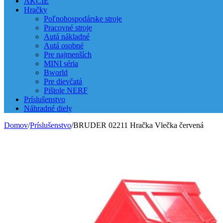
AKCIE
Hračky
Poľnohospodárske stroje
Pracovné stroje
Autá nákladné
Autá osobné
Pre najmenších
MINI séria
Bworld
Pre dievčatá
Pištole NERF
Príslušenstvo
Náhradné diely
Domov
/
Príslušenstvo
/
BRUDER 02211 Hračka Vlečka červená