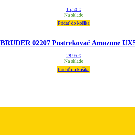
15,50
€
Na sklade
Pridať do košíka
BRUDER 02207 Postrekovač Amazone UX
28,95
€
Na sklade
Pridať do košíka