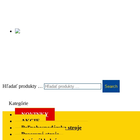
Hľadať produkty …
Search
Kategórie
NOVINKY
AKCIE
Poľnohospodárske stroje
Pracovné stroje