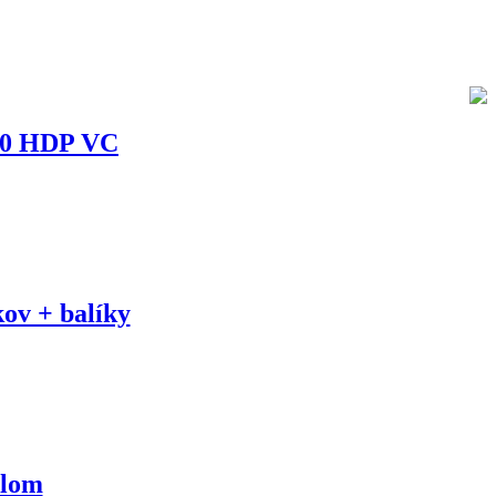
90 HDP VC
ov + balíky
dlom