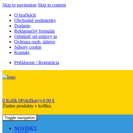
Skip to navigation
Skip to content
O hračkách
Obchodné podmienky
Dodanie
Reklamačný formulár
Odstúpiť od zmluvy tu
Ochrana osob. údajov
Súbory cookie
Kontakt
Prihlásenie / Registrácia
0
Košík
0Položka(y)-
0,00
€
Žiadne produkty v košíku.
Toggle navigation
NOVINKY