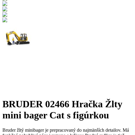
BRUDER 02466 Hračka Žlty
mini bager Cat s figúrkou
Bruder žltý minibager je prepracovaný do najmänších detailov. Má