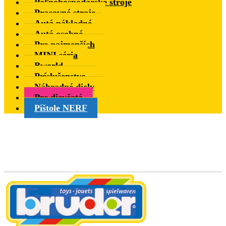
Poľnohospodárske stroje
Pracovné stroje
Autá nákladné
Autá osobné
Pre najmenších
MINI séria
Bworld
Príslušenstvo
Náhradné diely
Pre dievčatá
Pištole NERF