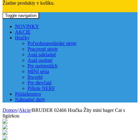
Žiadne produkty v košíku.
Toggle navigation
NOVINKY
AKCIE
Hračky
Poľnohospodárske stroje
Pracovné stroje
Autá nákladné
Autá osobné
Pre najmenších
MINI séria
Bworld
Pre dievčatá
Pištole NERF
Príslušenstvo
Náhradné diely
Domov
/
Akcie
/
BRUDER 02466 Hračka Žlty mini bager Cat s
figúrkou