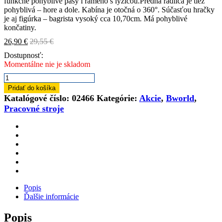
funkčné pohyblivé pásy i rameno s lyžicou.Predná radlica je tiež
pohyblivá – hore a dole. Kabína je otočná o 360°. Súčasťou hračky
je aj figúrka – bagrista vysoký cca 10,70cm. Má pohyblivé
končatiny.
26,90
€
29,55
€
Dostupnosť:
Momentálne nie je skladom
množstvo
BRUDER
Pridať do košíka
02466
Katalógové číslo:
02466
Kategórie:
Akcie
,
Bworld
,
Hračka
Pracovné stroje
Žlty
mini
bager
Cat
s
figúrkou
Popis
Ďalšie informácie
Popis