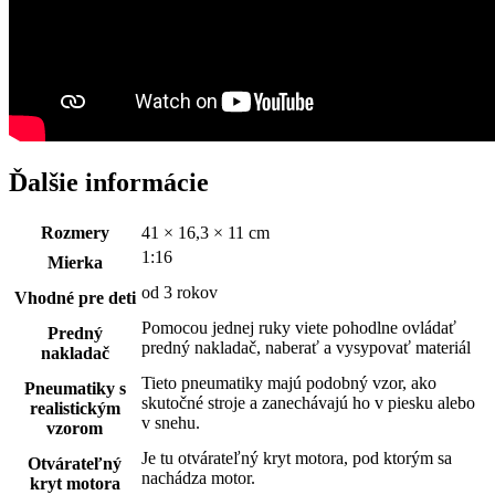
Ďalšie informácie
Rozmery
41 × 16,3 × 11 cm
1:16
Mierka
od 3 rokov
Vhodné pre deti
Pomocou jednej ruky viete pohodlne ovládať
Predný
predný nakladač, naberať a vysypovať materiál
nakladač
Tieto pneumatiky majú podobný vzor, ako
Pneumatiky s
skutočné stroje a zanechávajú ho v piesku alebo
realistickým
v snehu.
vzorom
Je tu otvárateľný kryt motora, pod ktorým sa
Otvárateľný
nachádza motor.
kryt motora