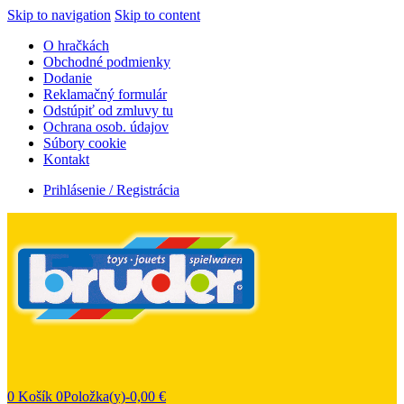
Skip to navigation
Skip to content
O hračkách
Obchodné podmienky
Dodanie
Reklamačný formulár
Odstúpiť od zmluvy tu
Ochrana osob. údajov
Súbory cookie
Kontakt
Prihlásenie / Registrácia
0
Košík
0Položka(y)-
0,00
€