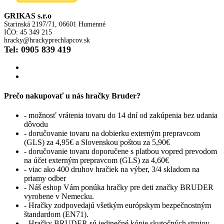
GRIKAS s.r.o
Starinská 2197/71, 06601 Humenné
IČO: 45 349 215
hracky@hrackyprechlapcov.sk
Tel: 0905 839 419
Prečo nakupovať u nás hračky Bruder?
- možnosť vrátenia tovaru do 14 dní od zakúpenia bez udania
dôvodu
- doručovanie tovaru na dobierku externým prepravcom
(GLS) za 4,95€ a Slovenskou poštou za 5,90€
- doručovanie tovaru doporučene s platbou vopred prevodom
na účet externým prepravcom (GLS) za 4,60€
- viac ako 400 druhov hračiek na výber, 3/4 skladom na
priamy odber
- Náš eshop Vám ponúka hračky pre deti značky BRUDER
vyrobene v Nemecku.
- Hračky zodpovedajú všetkým európskym bezpečnostným
štandardom (EN71).
- Hračky BRUDER sú jedinečné kópie skutočných strojov