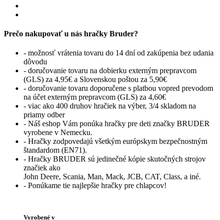
Prečo nakupovať u nás hračky Bruder?
- možnosť vrátenia tovaru do 14 dní od zakúpenia bez udania
dôvodu
- doručovanie tovaru na dobierku externým prepravcom
(GLS) za 4,95€ a Slovenskou poštou za 5,90€
- doručovanie tovaru doporučene s platbou vopred prevodom
na účet externým prepravcom (GLS) za 4,60€
- viac ako 400 druhov hračiek na výber, 3/4 skladom na
priamy odber
- Náš eshop Vám ponúka hračky pre deti značky BRUDER
vyrobene v Nemecku.
- Hračky zodpovedajú všetkým európskym bezpečnostným
štandardom (EN71).
- Hračky BRUDER sú jedinečné kópie skutočných strojov
značiek ako
John Deere, Scania, Man, Mack, JCB, CAT, Class, a iné.
- Ponúkame tie najlepšie hračky pre chlapcov!
Vyrobené v