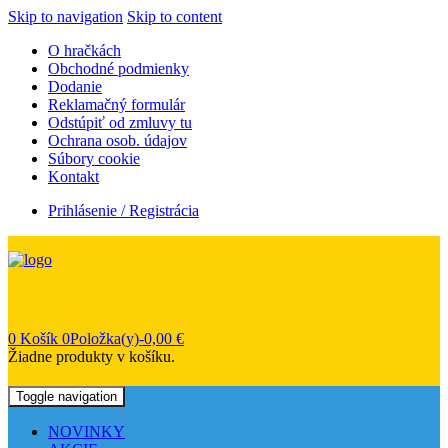
Skip to navigation
Skip to content
O hračkách
Obchodné podmienky
Dodanie
Reklamačný formulár
Odstúpiť od zmluvy tu
Ochrana osob. údajov
Súbory cookie
Kontakt
Prihlásenie / Registrácia
0
Košík
0Položka(y)-
0,00
€
Žiadne produkty v košíku.
Toggle navigation
NOVINKY