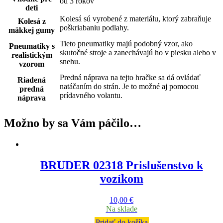
od 3 rokov
deti
Kolesá sú vyrobené z materiálu, ktorý zabraňuje
Kolesá z
poškriabaniu podlahy.
mäkkej gumy
Tieto pneumatiky majú podobný vzor, ako
Pneumatiky s
skutočné stroje a zanechávajú ho v piesku alebo v
realistickým
snehu.
vzorom
Predná náprava na tejto hračke sa dá ovládať
Riadená
natáčaním do strán. Je to možné aj pomocou
predná
prídavného volantu.
náprava
Možno by sa Vám páčilo…
BRUDER 02318 Prislušenstvo k
vozíkom
10,00
€
Na sklade
Pridať do košíka