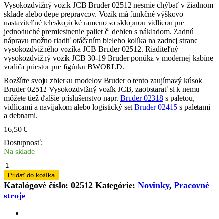
Vysokozdvižný
vozík
JCB
Bruder
02512
nesmie
chýbať v
žiadnom
sklade alebo
depe
prepravcov
.
Vozík
má funkčné
výškovo
nastaviteľné
teleskopické
rameno
so sklopnou
vidlicou
pre
jednoduché premiestnenie
paliet
či
debien
s nákladom
.
Zadnú
nápravu
možno riadiť
otáčaním
bieleho
kolíka
na
zadnej
strane
vysokozdvižného
vozíka
JCB
Bruder
0
2512.
Riaditeľný
vysokozdvižný
vozík
JCB
30-19
Bruder
ponúka v
modernej
kabíne
vodiča
priestor pre
figúrku
BWORLD
.
Rozšírte
svoju zbierku
modelov
Bruder
o tento
zaujímavý
kúsok
Bruder
0
2512
Vysokozdvižný
vozík
JCB
,
zaobstarať
si
k
nemu
môžete
tiež
ďalšie príslušenstvo
napr
.
Bruder
0
2318
s
paletou
,
vidlicami
a
navijakom
alebo
logistický
set
Bruder
0
2415
s
paletami
a
debnami
.
16,50
€
Dostupnosť:
Na sklade
množstvo
Bruder
Pridať do košíka
02512
Katalógové číslo:
02512
Kategórie:
Novinky
,
Pracovné
JCB
stroje
vysokozdvižný
vozík
s