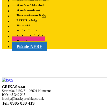
Pracovné stroje
Autá nákladné
Autá osobné
Pre najmenších
MINI séria
Bworld
Príslušenstvo
Náhradné diely
Pre dievčatá
Pištole NERF
GRIKAS s.r.o
Starinská 2197/71, 06601 Humenné
IČO: 45 349 215
hracky@hrackyprechlapcov.sk
Tel: 0905 839 419