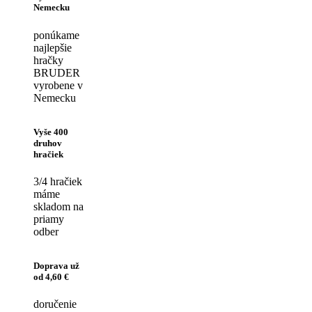
Nemecku
ponúkame
najlepšie
hračky
BRUDER
vyrobene v
Nemecku
Vyše 400
druhov
hračiek
3/4 hračiek
máme
skladom na
priamy
odber
Doprava už
od 4,60 €
doručenie