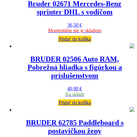
Bruder 02671 Mercedes-Benz
sprinter DHL s vodičom
36,50
€
Momentálne nie je skladom
Pridať do košíka
BRUDER 02506 Auto RAM,
Pobrežná hliadka s figúrkou a
príslušenstvom
40,90
€
Na sklade
Pridať do košíka
BRUDER 62785 Paddleboard s
postavičkou ženy