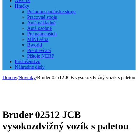
AKCIE
Hračky
Poľnohospodárske stroje
Pracovné stroje
Autá nákladné
Autá osobné
Pre najmenších
MINI séria
Bworld
Pre dievčatá
Pištole NERF
Príslušenstvo
Náhradné diely
Domov
/
Novinky
/
Bruder 02512 JCB vysokozdvižný vozík s paletou
Bruder 02512 JCB
vysokozdvižný vozík s paletou