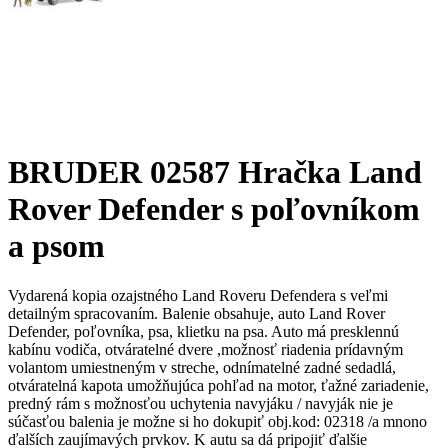
BRUDER 02587 Hračka Land
Rover Defender s poľovníkom
a psom
Vydarená kopia ozajstného Land Roveru Defendera s veľmi
detailným spracovaním. Balenie obsahuje, auto Land Rover
Defender, poľovníka, psa, klietku na psa. Auto má presklennú
kabínu vodiča, otváratelné dvere ,možnosť riadenia prídavným
volantom umiestneným v streche, odnímatelné zadné sedadlá,
otváratelná kapota umožňujúca pohľad na motor, ťažné zariadenie,
predný rám s možnosťou uchytenia navyjáku / navyják nie je
súčasťou balenia je možne si ho dokupiť obj.kod: 02318 /a mnono
ďalších zaujímavých prvkov. K autu sa dá pripojiť ďalšie