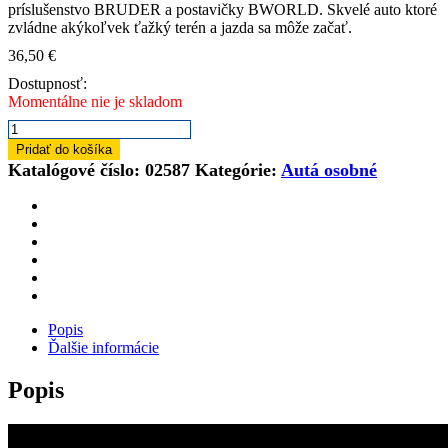
príslušenstvo BRUDER a postavičky BWORLD. Skvelé auto ktoré
zvládne akýkoľvek ťažký terén a jazda sa môže začať.
36,50
€
Dostupnosť:
Momentálne nie je skladom
množstvo
BRUDER
Pridať do košíka
02587
Katalógové číslo:
02587
Kategórie:
Autá osobné
Hračka
Land
Rover
Defender
s
poľovníkom
a
psom
Popis
Ďalšie informácie
Popis