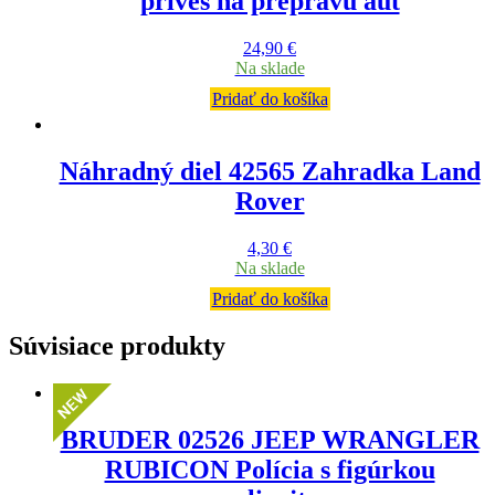
príves na prepravu aut
24,90
€
Na sklade
Pridať do košíka
Náhradný diel 42565 Zahradka Land
Rover
4,30
€
Na sklade
Pridať do košíka
Súvisiace produkty
BRUDER 02526 JEEP WRANGLER
RUBICON Polícia s figúrkou