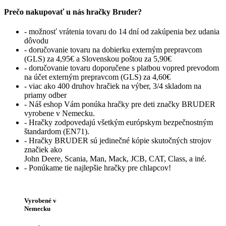
Prečo nakupovať u nás hračky Bruder?
- možnosť vrátenia tovaru do 14 dní od zakúpenia bez udania
dôvodu
- doručovanie tovaru na dobierku externým prepravcom
(GLS) za 4,95€ a Slovenskou poštou za 5,90€
- doručovanie tovaru doporučene s platbou vopred prevodom
na účet externým prepravcom (GLS) za 4,60€
- viac ako 400 druhov hračiek na výber, 3/4 skladom na
priamy odber
- Náš eshop Vám ponúka hračky pre deti značky BRUDER
vyrobene v Nemecku.
- Hračky zodpovedajú všetkým európskym bezpečnostným
štandardom (EN71).
- Hračky BRUDER sú jedinečné kópie skutočných strojov
značiek ako
John Deere, Scania, Man, Mack, JCB, CAT, Class, a iné.
- Ponúkame tie najlepšie hračky pre chlapcov!
Vyrobené v
Nemecku