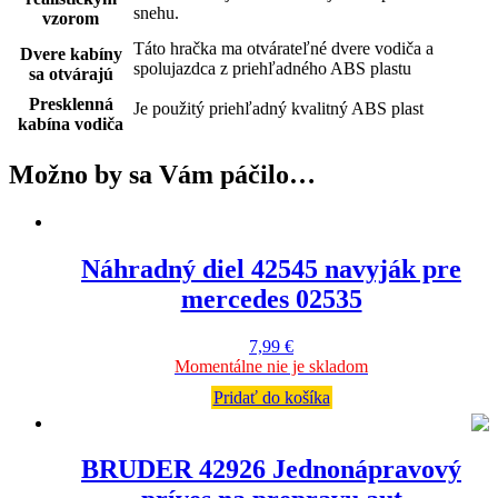
snehu.
vzorom
Táto hračka ma otvárateľné dvere vodiča a
Dvere kabíny
spolujazdca z priehľadného ABS plastu
sa otvárajú
Presklenná
Je použitý priehľadný kvalitný ABS plast
kabína vodiča
Možno by sa Vám páčilo…
Náhradný diel 42545 navyják pre
mercedes 02535
7,99
€
Momentálne nie je skladom
Pridať do košíka
BRUDER 42926 Jednonápravový