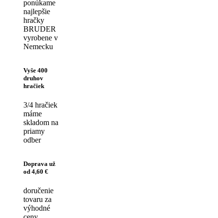
ponúkame
najlepšie
hračky
BRUDER
vyrobene v
Nemecku
Vyše 400
druhov
hračiek
3/4 hračiek
máme
skladom na
priamy
odber
Doprava už
od 4,60 €
doručenie
tovaru za
výhodné
ceny