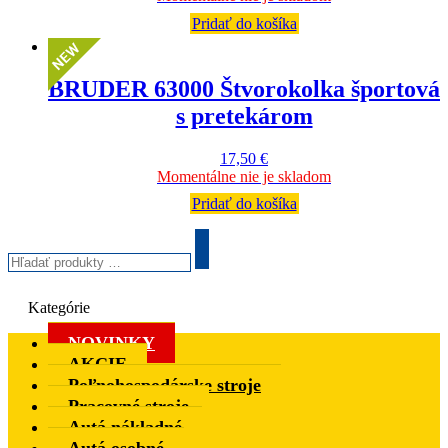
Pridať do košíka
BRUDER 63000 Štvorokolka športová
s pretekárom
17,50
€
Momentálne nie je skladom
Pridať do košíka
Hľadať
produkty
Search
…
Kategórie
NOVINKY
AKCIE
Poľnohospodárske stroje
Pracovné stroje
Autá nákladné
Autá osobné