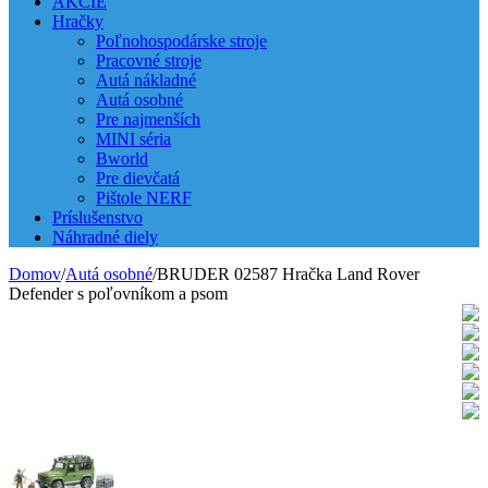
AKCIE
Hračky
Poľnohospodárske stroje
Pracovné stroje
Autá nákladné
Autá osobné
Pre najmenších
MINI séria
Bworld
Pre dievčatá
Pištole NERF
Príslušenstvo
Náhradné diely
Domov
/
Autá osobné
/
BRUDER 02587 Hračka Land Rover
Defender s poľovníkom a psom