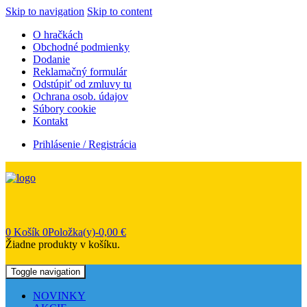
Skip to navigation
Skip to content
O hračkách
Obchodné podmienky
Dodanie
Reklamačný formulár
Odstúpiť od zmluvy tu
Ochrana osob. údajov
Súbory cookie
Kontakt
Prihlásenie / Registrácia
0
Košík
0Položka(y)-
0,00
€
Žiadne produkty v košíku.
Toggle navigation
NOVINKY