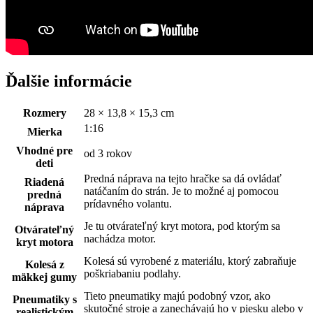
Ďalšie informácie
Rozmery
28 × 13,8 × 15,3 cm
1:16
Mierka
Vhodné pre
od 3 rokov
deti
Predná náprava na tejto hračke sa dá ovládať
Riadená
natáčaním do strán. Je to možné aj pomocou
predná
prídavného volantu.
náprava
Je tu otvárateľný kryt motora, pod ktorým sa
Otvárateľný
nachádza motor.
kryt motora
Kolesá sú vyrobené z materiálu, ktorý zabraňuje
Kolesá z
poškriabaniu podlahy.
mäkkej gumy
Tieto pneumatiky majú podobný vzor, ako
Pneumatiky s
skutočné stroje a zanechávajú ho v piesku alebo v
realistickým