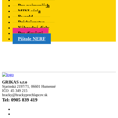
Pre najmenších
MINI séria
Bworld
Príslušenstvo
Náhradné diely
Pre dievčatá
Pištole NERF
GRIKAS s.r.o
Starinská 2197/71, 06601 Humenné
IČO: 45 349 215
hracky@hrackyprechlapcov.sk
Tel: 0905 839 419