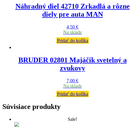
Náhradný diel 42710 Zrkadlá a rôzne
diely pre auta MAN
4,50
€
Na sklade
Pridať do košíka
BRUDER 02801 Majáčik svetelný a
zvukovy
7,00
€
Na sklade
Pridať do košíka
Súvisiace produkty
Sale!