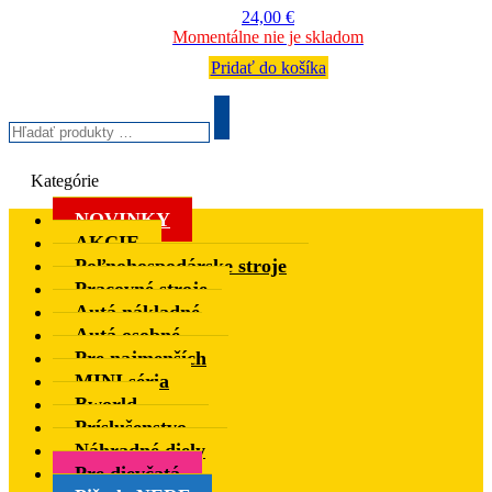
24,00
€
Momentálne nie je skladom
Pridať do košíka
Hľadať
produkty
Search
…
Kategórie
NOVINKY
AKCIE
Poľnohospodárske stroje
Pracovné stroje
Autá nákladné
Autá osobné
Pre najmenších
MINI séria
Bworld
Príslušenstvo
Náhradné diely
Pre dievčatá