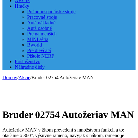
AKCIE
Hračky
Poľnohospodárske stroje
Pracovné stroje
Autá nákladné
Autá osobné
Pre najmenších
MINI séria
Bworld
Pre dievčatá
Pištole NERF
Príslušenstvo
Náhradné diely
Domov
/
Akcie
/
Bruder 02754 Autožeriav MAN
Bruder 02754 Autožeriav MAN
Autožeriav MAN v žltom prevedení s množstvom funkcií a to:
otačanie o 360°, výsuvne rameno, navyjak s hákom, rameno je