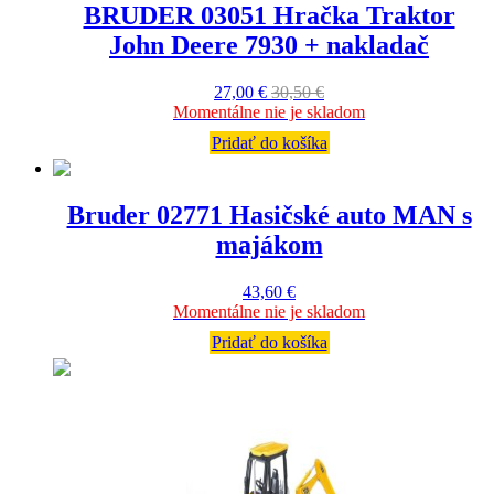
BRUDER 03051 Hračka Traktor
John Deere 7930 + nakladač
27,00
€
30,50
€
Momentálne nie je skladom
Pridať do košíka
Bruder 02771 Hasičské auto MAN s
majákom
43,60
€
Momentálne nie je skladom
Pridať do košíka