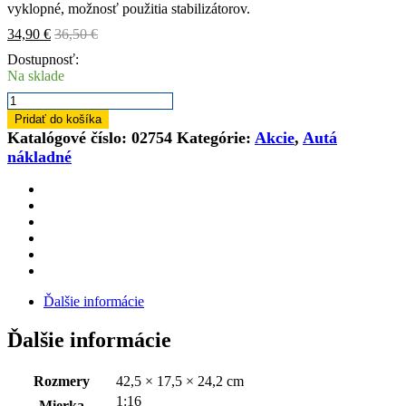
vyklopné, možnosť použitia stabilizátorov.
34,90
€
36,50
€
Dostupnosť:
Na sklade
množstvo
Bruder
Pridať do košíka
02754
Katalógové číslo:
02754
Kategórie:
Akcie
,
Autá
Autožeriav
nákladné
MAN
Ďalšie informácie
Ďalšie informácie
Rozmery
42,5 × 17,5 × 24,2 cm
1:16
Mierka