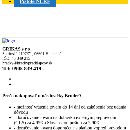
Pištole NERF
GRIKAS s.r.o
Starinská 2197/71, 06601 Humenné
IČO: 45 349 215
hracky@hrackyprechlapcov.sk
Tel: 0905 839 419
Prečo nakupovať u nás hračky Bruder?
- možnosť vrátenia tovaru do 14 dní od zakúpenia bez udania
dôvodu
- doručovanie tovaru na dobierku externým prepravcom
(GLS) za 4,95€ a Slovenskou poštou za 5,90€
- doručovanie tovaru doporučene s platbou vopred prevodom