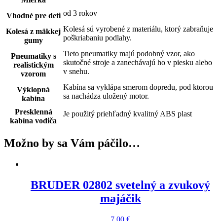
od 3 rokov
Vhodné pre deti
Kolesá sú vyrobené z materiálu, ktorý zabraňuje
Kolesá z mäkkej
poškriabaniu podlahy.
gumy
Tieto pneumatiky majú podobný vzor, ako
Pneumatiky s
skutočné stroje a zanechávajú ho v piesku alebo
realistickým
v snehu.
vzorom
Kabína sa vyklápa smerom dopredu, pod ktorou
Výklopná
sa nachádza uložený motor.
kabína
Presklenná
Je použitý priehľadný kvalitný ABS plast
kabína vodiča
Možno by sa Vám páčilo…
BRUDER 02802 svetelný a zvukový
majáčik
7,00
€