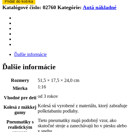
Pridať do košíka
Katalógové číslo:
02760
Kategórie:
Autá nákladné
Ďalšie informácie
Ďalšie informácie
Rozmery
51,5 × 17,5 × 24,0 cm
1:16
Mierka
od 3 rokov
Vhodné pre deti
Kolesá sú vyrobené z materiálu, ktorý zabraňuje
Kolesá z mäkkej
poškriabaniu podlahy.
gumy
Tieto pneumatiky majú podobný vzor, ako
Pneumatiky s
skutočné stroje a zanechávajú ho v piesku alebo
realistickým
v snehu.