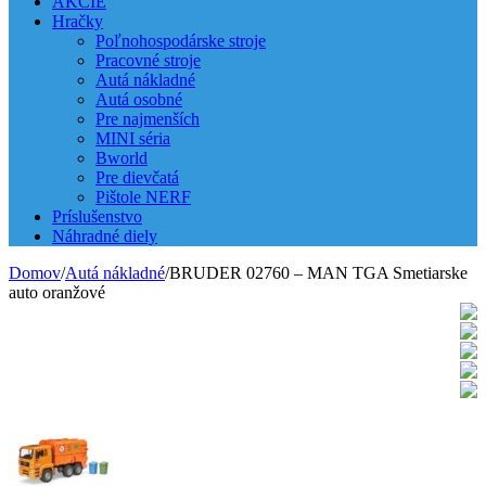
AKCIE
Hračky
Poľnohospodárske stroje
Pracovné stroje
Autá nákladné
Autá osobné
Pre najmenších
MINI séria
Bworld
Pre dievčatá
Pištole NERF
Príslušenstvo
Náhradné diely
Domov
/
Autá nákladné
/
BRUDER 02760 – MAN TGA Smetiarske
auto oranžové