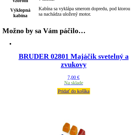
vzorom
Kabína sa vyklápa smerom dopredu, pod ktorou
Výklopná
sa nachádza uložený motor.
kabína
Možno by sa Vám páčilo…
BRUDER 02801 Majáčik svetelný a
zvukovy
7,00
€
Na sklade
Pridať do košíka