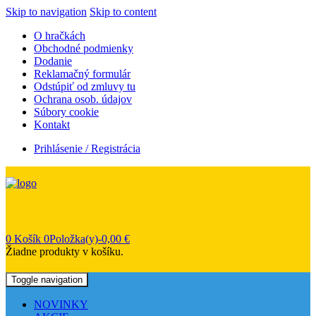
Skip to navigation
Skip to content
O hračkách
Obchodné podmienky
Dodanie
Reklamačný formulár
Odstúpiť od zmluvy tu
Ochrana osob. údajov
Súbory cookie
Kontakt
Prihlásenie / Registrácia
0
Košík
0Položka(y)-
0,00
€
Žiadne produkty v košíku.
Toggle navigation
NOVINKY