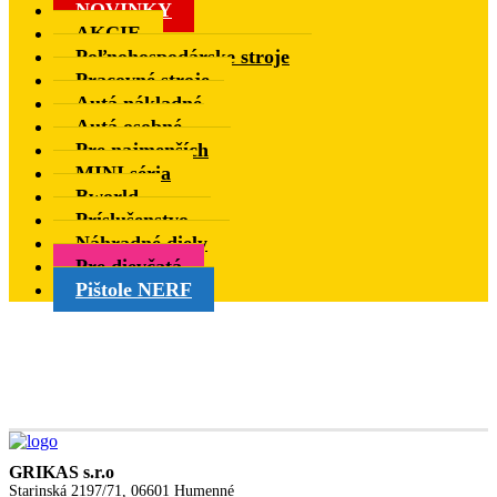
NOVINKY
AKCIE
Poľnohospodárske stroje
Pracovné stroje
Autá nákladné
Autá osobné
Pre najmenších
MINI séria
Bworld
Príslušenstvo
Náhradné diely
Pre dievčatá
Pištole NERF
GRIKAS s.r.o
Starinská 2197/71, 06601 Humenné