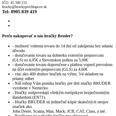
IČO: 45 349 215
hracky@hrackyprechlapcov.sk
Tel: 0905 839 419
Prečo nakupovať u nás hračky Bruder?
- možnosť vrátenia tovaru do 14 dní od zakúpenia bez udania
dôvodu
- doručovanie tovaru na dobierku externým prepravcom
(GLS) za 4,95€ a Slovenskou poštou za 5,90€
- doručovanie tovaru doporučene s platbou vopred prevodom
na účet externým prepravcom (GLS) za 4,60€
- viac ako 400 druhov hračiek na výber, 3/4 skladom na
priamy odber
- Náš eshop Vám ponúka hračky pre deti značky BRUDER
vyrobene v Nemecku.
- Hračky zodpovedajú všetkým európskym bezpečnostným
štandardom (EN71).
- Hračky BRUDER sú jedinečné kópie skutočných strojov
značiek ako
John Deere, Scania, Man, Mack, JCB, CAT, Class, a iné.
- Ponúkame tie najlepšie hračky pre chlapcov!