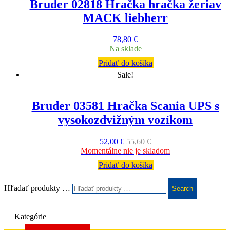
Bruder 02818 Hračka hračka žeriav
MACK liebherr
78,80
€
Na sklade
Pridať do košíka
Sale!
Bruder 03581 Hračka Scania UPS s
vysokozdvižným vozíkom
52,00
€
55,60
€
Momentálne nie je skladom
Pridať do košíka
Hľadať produkty …
Search
Kategórie