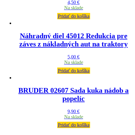
4,50
€
Na sklade
Pridať do košíka
Náhradný diel 45012 Redukcia pre
záves z nákladných aut na traktory
5,00
€
Na sklade
Pridať do košíka
BRUDER 02607 Sada kuka nádob a
popelíc
9,90
€
Na sklade
Pridať do košíka