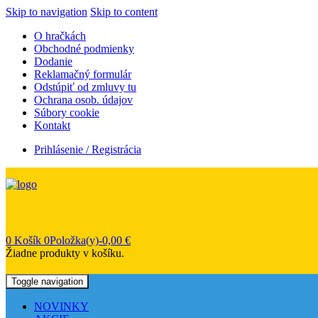
Skip to navigation
Skip to content
O hračkách
Obchodné podmienky
Dodanie
Reklamačný formulár
Odstúpiť od zmluvy tu
Ochrana osob. údajov
Súbory cookie
Kontakt
Prihlásenie / Registrácia
0
Košík
0Položka(y)-
0,00
€
Žiadne produkty v košíku.
Toggle navigation
NOVINKY