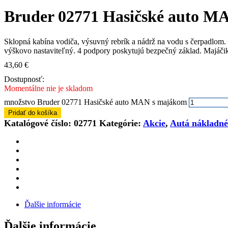
Bruder 02771 Hasičské auto M
Sklopná kabína vodiča, výsuvný rebrík a nádrž na vodu s čerpadlom. 
výškovo nastaviteľný. 4 podpory poskytujú bezpečný základ. Majáčik
43,60
€
Dostupnosť:
Momentálne nie je skladom
množstvo Bruder 02771 Hasičské auto MAN s majákom
Pridať do košíka
Katalógové číslo:
02771
Kategórie:
Akcie
,
Autá nákladné
Ďalšie informácie
Ďalšie informácie