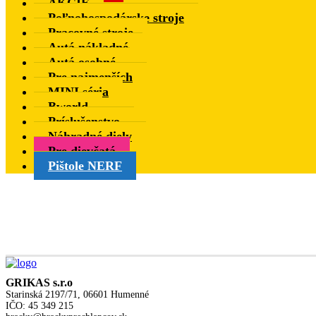
AKCIE
Poľnohospodárske stroje
Pracovné stroje
Autá nákladné
Autá osobné
Pre najmenších
MINI séria
Bworld
Príslušenstvo
Náhradné diely
Pre dievčatá
Pištole NERF
GRIKAS s.r.o
Starinská 2197/71, 06601 Humenné
IČO: 45 349 215