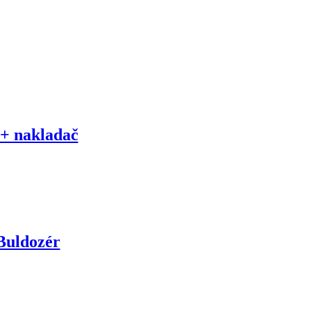
+ nakladač
uldozér