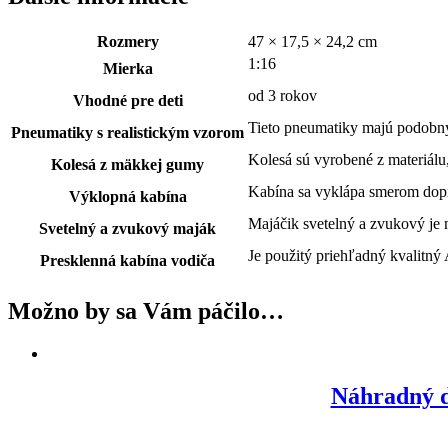
Rozmery
47 × 17,5 × 24,2 cm
1:16
Mierka
od 3 rokov
Vhodné pre deti
Tieto pneumatiky majú podobný 
Pneumatiky s realistickým vzorom
Kolesá sú vyrobené z materiálu
Kolesá z mäkkej gumy
Kabína sa vyklápa smerom dopr
Výklopná kabína
Majáčik svetelný a zvukový je m
Svetelný a zvukový maják
Je použitý priehľadný kvalitný
Presklenná kabína vodiča
Možno by sa Vám páčilo…
Náhradný d