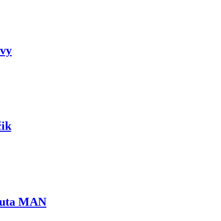
ovy
ik
 auta MAN