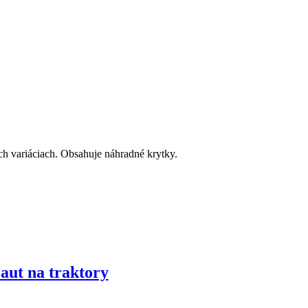
och variáciach. Obsahuje náhradné krytky.
aut na traktory