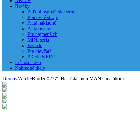
AKCIE
Hračky
Poľnohospodárske stroje
Pracovné stroje
Autá nákladné
Autá osobné
Pre najmenších
MINI séria
Bworld
Pre dievčatá
Pištole NERF
Príslušenstvo
Náhradné diely
Domov
/
Akcie
/
Bruder 02771 Hasičské auto MAN s majákom