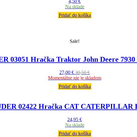
4,50
€
Na sklade
Pridať do košíka
Sale!
 03051 Hračka Traktor John Deere 7930 
27,00
€
30,50
€
Momentálne nie je skladom
Pridať do košíka
DER 02422 Hračka CAT CATERPILLAR B
24,95
€
Na sklade
Pridať do košíka