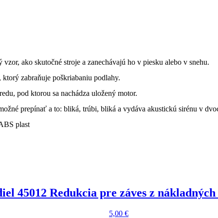
vzor, ako skutočné stroje a zanechávajú ho v piesku alebo v snehu.
, ktorý zabraňuje poškriabaniu podlahy.
edu, pod ktorou sa nachádza uložený motor.
ožné prepínať a to: bliká, trúbi, bliká a vydáva akustickú sirénu v dv
 ABS plast
iel 45012 Redukcia pre záves z nákladných 
5,00
€