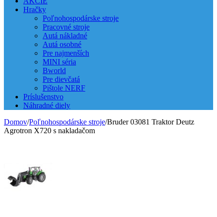
AKCIE
Hračky
Poľnohospodárske stroje
Pracovné stroje
Autá nákladné
Autá osobné
Pre najmenších
MINI séria
Bworld
Pre dievčatá
Pištole NERF
Príslušenstvo
Náhradné diely
Domov
/
Poľnohospodárske stroje
/
Bruder 03081 Traktor Deutz
Agrotron X720 s nakladačom