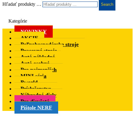
Hľadať produkty …
Search
Kategórie
NOVINKY
AKCIE
Poľnohospodárske stroje
Pracovné stroje
Autá nákladné
Autá osobné
Pre najmenších
MINI séria
Bworld
Príslušenstvo
Náhradné diely
Pre dievčatá
Pištole NERF