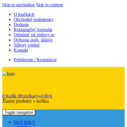
Skip to navigation
Skip to content
O hračkách
Obchodné podmienky
Dodanie
Reklamačný formulár
Odstúpiť od zmluvy tu
Ochrana osob. údajov
Súbory cookie
Kontakt
Prihlásenie / Registrácia
0
Košík
0Položka(y)-
0,00
€
Žiadne produkty v košíku.
Toggle navigation
NOVINKY