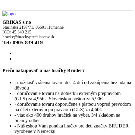
GRIKAS s.r.o
Starinská 2197/71, 06601 Humenné
IČO: 45 349 215
hracky@hrackyprechlapcov.sk
Tel: 0905 839 419
Prečo nakupovať u nás hračky Bruder?
- možnosť vrátenia tovaru do 14 dní od zakúpenia bez udania
dôvodu
- doručovanie tovaru na dobierku externým prepravcom
(GLS) za 4,95€ a Slovenskou poštou za 5,90€
- doručovanie tovaru doporučene s platbou vopred prevodom
na účet externým prepravcom (GLS) za 4,60€
- viac ako 400 druhov hračiek na výber, 3/4 skladom na
priamy odber
- Náš eshop Vám ponúka hračky pre deti značky BRUDER
vyrobene v Nemecku.