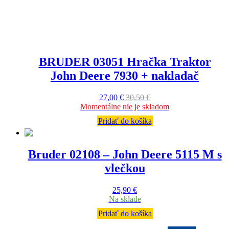
BRUDER 03051 Hračka Traktor
John Deere 7930 + nakladač
27,00
€
30,50
€
Momentálne nie je skladom
Pridať do košíka
Bruder 02108 – John Deere 5115 M s
vlečkou
25,90
€
Na sklade
Pridať do košíka