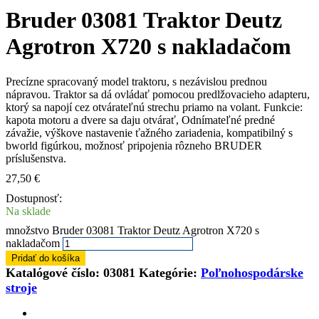
Bruder 03081 Traktor Deutz
Agrotron X720 s nakladačom
Precízne spracovaný model traktoru, s nezávislou prednou
nápravou. Traktor sa dá ovládať pomocou predlžovacieho adapteru,
ktorý sa napojí cez otvárateľnú strechu priamo na volant. Funkcie:
kapota motoru a dvere sa daju otvárať, Odnímateľné predné
závažie, výškove nastavenie ťažného zariadenia, kompatibilný s
bworld figúrkou, možnosť pripojenia rôzneho BRUDER
príslušenstva.
27,50
€
Dostupnosť:
Na sklade
množstvo Bruder 03081 Traktor Deutz Agrotron X720 s
nakladačom
Pridať do košíka
Katalógové číslo:
03081
Kategórie:
Poľnohospodárske
stroje