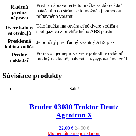
Predná náprava na tejto hračke sa dá ovládať
Riadená
natáčaním do strán. Je to možné aj pomocou
predná
prídavného volantu.
náprava
Táto hračka ma otvárateľné dvere vodiča a
Dvere kabíny
spolujazdca z priehľadného ABS plastu
sa otvárajú
Presklenná
Je použitý priehľadný kvalitný ABS plast
kabína vodiča
Pomocou jednej ruky viete pohodlne ovládať
Predný
predný nakladač, naberať a vysypovať materiál
nakladač
Súvisiace produkty
Sale!
Bruder 03080 Traktor Deutz
Agrotron X
22,00
€
24,90
€
Momentálne nie je skladom