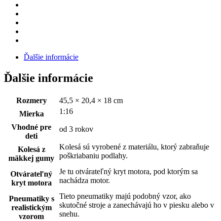
Ďalšie informácie
Ďalšie informácie
Rozmery
45,5 × 20,4 × 18 cm
1:16
Mierka
Vhodné pre
od 3 rokov
deti
Kolesá sú vyrobené z materiálu, ktorý zabraňuje
Kolesá z
poškriabaniu podlahy.
mäkkej gumy
Je tu otvárateľný kryt motora, pod ktorým sa
Otvárateľný
nachádza motor.
kryt motora
Tieto pneumatiky majú podobný vzor, ako
Pneumatiky s
skutočné stroje a zanechávajú ho v piesku alebo v
realistickým
snehu.
vzorom