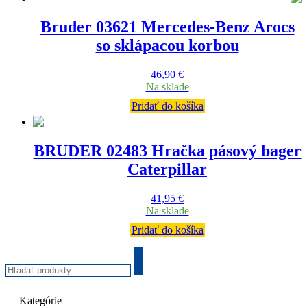
Bruder 03621 Mercedes-Benz Arocs
so sklápacou korbou
46,90
€
Na sklade
Pridať do košíka
BRUDER 02483 Hračka pásový bager
Caterpillar
41,95
€
Na sklade
Pridať do košíka
Hľadať
produkty
Search
…
Kategórie