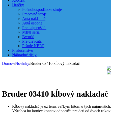
AKCIE
Hračky
Poľnohospodárske stroje
Pracovné stroje
Autá nákladné
Autá osobné
Pre najmenších
MINI séria
Bworld
Pre dievčatá
Pištole NERF
Príslušenstvo
Náhradné diely
Domov
/
Novinky
/
Bruder 03410 kĺbový nakladač
Bruder 03410 kĺbový nakladač
Kĺbový nakladač je už teraz veľkým hitom u tých najmenších.
Výrobca ho koniec koncov odporúča pre deti od dvoch rokov