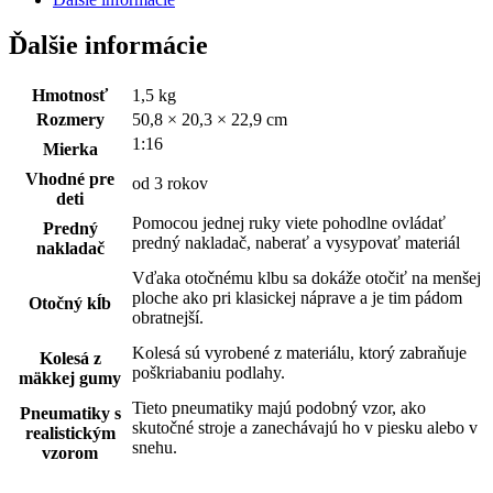
Ďalšie informácie
Hmotnosť
1,5 kg
Rozmery
50,8 × 20,3 × 22,9 cm
1:16
Mierka
Vhodné pre
od 3 rokov
deti
Pomocou jednej ruky viete pohodlne ovládať
Predný
predný nakladač, naberať a vysypovať materiál
nakladač
Vďaka otočnému klbu sa dokáže otočiť na menšej
ploche ako pri klasickej náprave a je tim pádom
Otočný kĺb
obratnejší.
Kolesá sú vyrobené z materiálu, ktorý zabraňuje
Kolesá z
poškriabaniu podlahy.
mäkkej gumy
Tieto pneumatiky majú podobný vzor, ako
Pneumatiky s
skutočné stroje a zanechávajú ho v piesku alebo v
realistickým
snehu.
vzorom