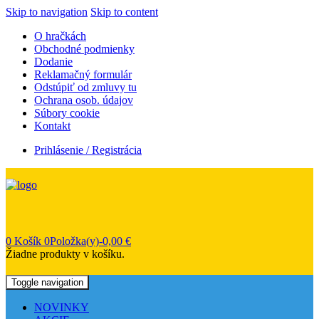
Skip to navigation
Skip to content
O hračkách
Obchodné podmienky
Dodanie
Reklamačný formulár
Odstúpiť od zmluvy tu
Ochrana osob. údajov
Súbory cookie
Kontakt
Prihlásenie / Registrácia
0
Košík
0Položka(y)-
0,00
€
Žiadne produkty v košíku.
Toggle navigation
NOVINKY