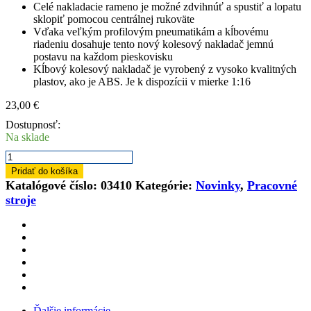
Celé nakladacie rameno je možné zdvihnúť a spustiť a lopatu
sklopiť pomocou centrálnej rukoväte
Vďaka veľkým profilovým pneumatikám a kĺbovému
riadeniu dosahuje tento nový kolesový nakladač jemnú
postavu na každom pieskovisku
Kĺbový kolesový nakladač je vyrobený z vysoko kvalitných
plastov, ako je ABS.
Je k dispozícii v mierke 1:16
23,00
€
Dostupnosť:
Na sklade
množstvo
Bruder
Pridať do košíka
03410
Katalógové číslo:
03410
Kategórie:
Novinky
,
Pracovné
kĺbový
stroje
nakladač
Ďalšie informácie