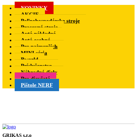
NOVINKY
AKCIE
Poľnohospodárske stroje
Pracovné stroje
Autá nákladné
Autá osobné
Pre najmenších
MINI séria
Bworld
Príslušenstvo
Náhradné diely
Pre dievčatá
Pištole NERF
GRIKAS s.r.o