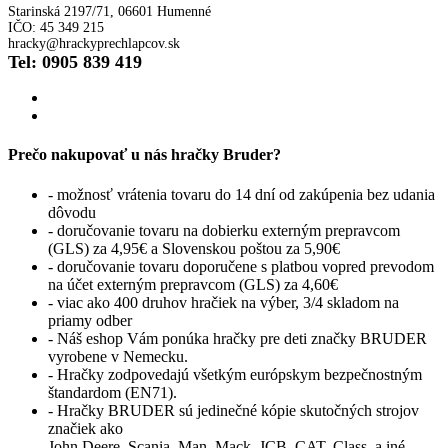
Starinská 2197/71, 06601 Humenné
IČO: 45 349 215
hracky@hrackyprechlapcov.sk
Tel: 0905 839 419
Prečo nakupovať u nás hračky Bruder?
- možnosť vrátenia tovaru do 14 dní od zakúpenia bez udania
dôvodu
- doručovanie tovaru na dobierku externým prepravcom
(GLS) za 4,95€ a Slovenskou poštou za 5,90€
- doručovanie tovaru doporučene s platbou vopred prevodom
na účet externým prepravcom (GLS) za 4,60€
- viac ako 400 druhov hračiek na výber, 3/4 skladom na
priamy odber
- Náš eshop Vám ponúka hračky pre deti značky BRUDER
vyrobene v Nemecku.
- Hračky zodpovedajú všetkým európskym bezpečnostným
štandardom (EN71).
- Hračky BRUDER sú jedinečné kópie skutočných strojov
značiek ako
John Deere, Scania, Man, Mack, JCB, CAT, Class, a iné.