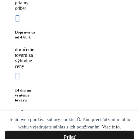
priamy
odber
Doprava už
od 4,60 €
doručenie
tovaru za
výhodné
ceny
14 dní na
vrátenie
tovaru
možnosť
vrátenia
Tento web používa súbory cookie. Ďalším prechádzaním tohto
tovaru do
webu vyjadrujete súhlas s ich používaním.
Viac info.
14 dní od
zakúpenia
Prijať