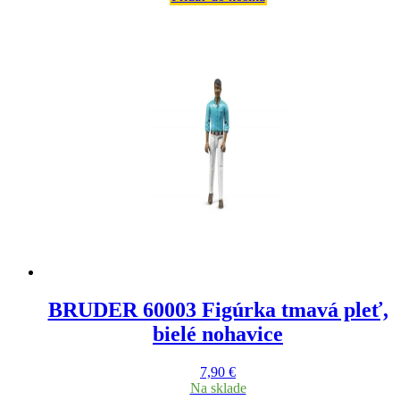
BRUDER 60003 Figúrka tmavá pleť,
bielé nohavice
7,90
€
Na sklade