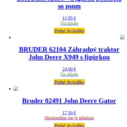
so psom
11,95
€
Na sklade
Pridať do košíka
BRUDER 62104 Záhradný traktor
John Deere X949 s figúrkou
24,00
€
Na sklade
Pridať do košíka
Bruder 02491 John Deere Gator
17,50
€
Momentálne nie je skladom
Pridať do košíka