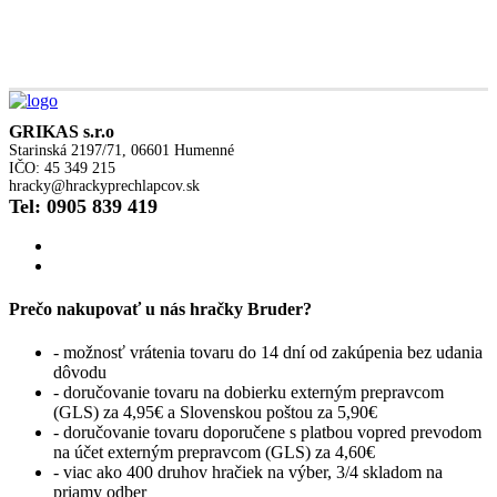
GRIKAS s.r.o
Starinská 2197/71, 06601 Humenné
IČO: 45 349 215
hracky@hrackyprechlapcov.sk
Tel: 0905 839 419
Prečo nakupovať u nás hračky Bruder?
- možnosť vrátenia tovaru do 14 dní od zakúpenia bez udania
dôvodu
- doručovanie tovaru na dobierku externým prepravcom
(GLS) za 4,95€ a Slovenskou poštou za 5,90€
- doručovanie tovaru doporučene s platbou vopred prevodom
na účet externým prepravcom (GLS) za 4,60€
- viac ako 400 druhov hračiek na výber, 3/4 skladom na
priamy odber