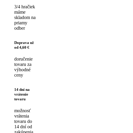
3/4 hračiek
máme
skladom na
priamy
odber
Doprava už
od 4,60 €
doručenie
tovaru za
výhodné
ceny
14 dní na
vrátenie
tovaru
možnosť
vrátenia
tovaru do
14 dní od
zakúpenia