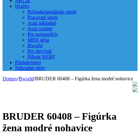
AKCIE
Hračky
Poľnohospodárske stroje
Pracovné stroje
Autá nákladné
Autá osobné
Pre najmenších
MINI séria
Bworld
Pre dievčatá
Pištole NERF
Príslušenstvo
Náhradné diely
Domov
/
Bworld
/
BRUDER 60408 – Figúrka žena modré nohavice
BRUDER 60408 – Figúrka
žena modré nohavice