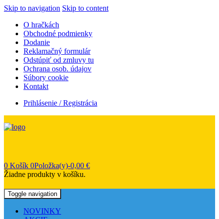
Skip to navigation
Skip to content
O hračkách
Obchodné podmienky
Dodanie
Reklamačný formulár
Odstúpiť od zmluvy tu
Ochrana osob. údajov
Súbory cookie
Kontakt
Prihlásenie / Registrácia
0
Košík
0Položka(y)-
0,00
€
Žiadne produkty v košíku.
Toggle navigation
NOVINKY