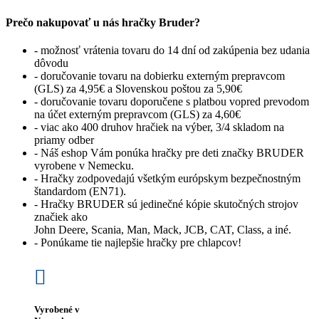
Prečo nakupovať u nás hračky Bruder?
- možnosť vrátenia tovaru do 14 dní od zakúpenia bez udania
dôvodu
- doručovanie tovaru na dobierku externým prepravcom
(GLS) za 4,95€ a Slovenskou poštou za 5,90€
- doručovanie tovaru doporučene s platbou vopred prevodom
na účet externým prepravcom (GLS) za 4,60€
- viac ako 400 druhov hračiek na výber, 3/4 skladom na
priamy odber
- Náš eshop Vám ponúka hračky pre deti značky BRUDER
vyrobene v Nemecku.
- Hračky zodpovedajú všetkým európskym bezpečnostným
štandardom (EN71).
- Hračky BRUDER sú jedinečné kópie skutočných strojov
značiek ako
John Deere, Scania, Man, Mack, JCB, CAT, Class, a iné.
- Ponúkame tie najlepšie hračky pre chlapcov!
Vyrobené v