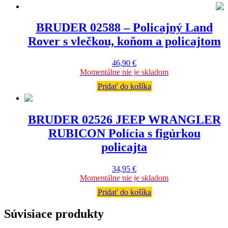
BRUDER 02588 – Policajný Land
Rover s vlečkou, koňom a policajtom
46,90
€
Momentálne nie je skladom
Pridať do košíka
BRUDER 02526 JEEP WRANGLER
RUBICON Polícia s figúrkou
policajta
34,95
€
Momentálne nie je skladom
Pridať do košíka
Súvisiace produkty