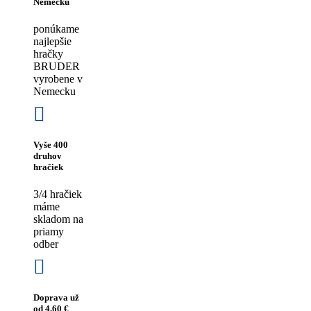
Nemecku
ponúkame
najlepšie
hračky
BRUDER
vyrobene v
Nemecku
Vyše 400
druhov
hračiek
3/4 hračiek
máme
skladom na
priamy
odber
Doprava už
od 4,60 €