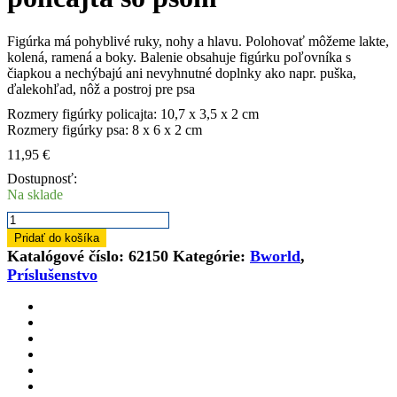
Figúrka má pohyblivé ruky, nohy a hlavu. Polohovať môžeme lakte,
kolená, ramená a boky. Balenie obsahuje figúrku poľovníka s
čiapkou
a nechýbajú ani nevyhnutné doplnky ako napr. puška,
ďalekohľad, nôž a postroj pre psa
Rozmery figúrky policajta: 10,7 x 3,5 x 2 cm
Rozmery figúrky psa: 8 x 6 x 2 cm
11,95
€
Dostupnosť:
Na sklade
množstvo
BRUDER
Pridať do košíka
62150
Katalógové číslo:
62150
Kategórie:
Bworld
,
-
Príslušenstvo
Figúrka
policajta
so
psom