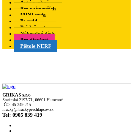
Autá osobné
Pre najmenších
MINI séria
Bworld
Príslušenstvo
Náhradné diely
Pre dievčatá
Pištole NERF
GRIKAS s.r.o
Starinská 2197/71, 06601 Humenné
IČO: 45 349 215
hracky@hrackyprechlapcov.sk
Tel: 0905 839 419