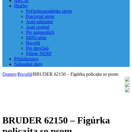
AKCIE
Hračky
Poľnohospodárske stroje
Pracovné stroje
Autá nákladné
Autá osobné
Pre najmenších
MINI séria
Bworld
Pre dievčatá
Pištole NERF
Príslušenstvo
Náhradné diely
Domov
/
Bworld
/
BRUDER 62150 – Figúrka policajta so psom
BRUDER 62150 – Figúrka
policajta so psom