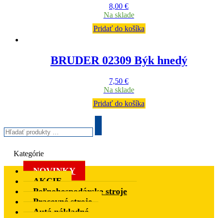
8,00
€
Na sklade
Pridať do košíka
BRUDER 02309 Býk hnedý
7,50
€
Na sklade
Pridať do košíka
Hľadať
produkty
Search
…
Kategórie
NOVINKY
AKCIE
Poľnohospodárske stroje
Pracovné stroje
Autá nákladné