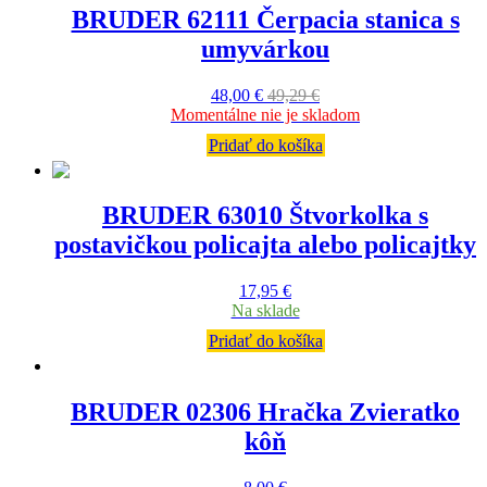
BRUDER 62111 Čerpacia stanica s
umyvárkou
48,00
€
49,29
€
Momentálne nie je skladom
Pridať do košíka
BRUDER 63010 Štvorkolka s
postavičkou policajta alebo policajtky
17,95
€
Na sklade
Pridať do košíka
BRUDER 02306 Hračka Zvieratko
kôň