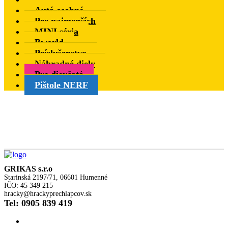
Autá osobné
Pre najmenších
MINI séria
Bworld
Príslušenstvo
Náhradné diely
Pre dievčatá
Pištole NERF
GRIKAS s.r.o
Starinská 2197/71, 06601 Humenné
IČO: 45 349 215
hracky@hrackyprechlapcov.sk
Tel: 0905 839 419