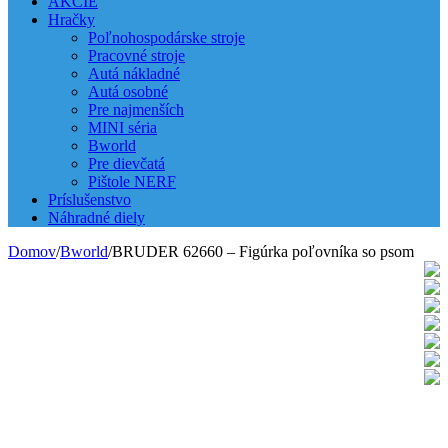
AKCIE
Hračky
Poľnohospodárske stroje
Pracovné stroje
Autá nákladné
Autá osobné
Pre najmenších
MINI séria
Bworld
Pre dievčatá
Pištole NERF
Príslušenstvo
Náhradné diely
Domov
/
Bworld
/
BRUDER 62660 – Figúrka poľovníka so psom