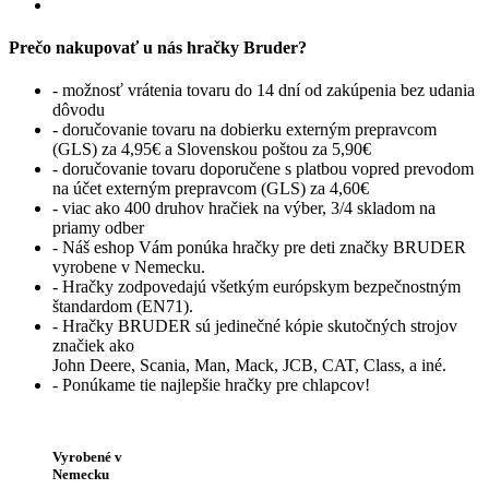
Prečo nakupovať u nás hračky Bruder?
- možnosť vrátenia tovaru do 14 dní od zakúpenia bez udania
dôvodu
- doručovanie tovaru na dobierku externým prepravcom
(GLS) za 4,95€ a Slovenskou poštou za 5,90€
- doručovanie tovaru doporučene s platbou vopred prevodom
na účet externým prepravcom (GLS) za 4,60€
- viac ako 400 druhov hračiek na výber, 3/4 skladom na
priamy odber
- Náš eshop Vám ponúka hračky pre deti značky BRUDER
vyrobene v Nemecku.
- Hračky zodpovedajú všetkým európskym bezpečnostným
štandardom (EN71).
- Hračky BRUDER sú jedinečné kópie skutočných strojov
značiek ako
John Deere, Scania, Man, Mack, JCB, CAT, Class, a iné.
- Ponúkame tie najlepšie hračky pre chlapcov!
Vyrobené v
Nemecku