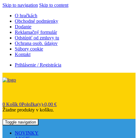
Skip to navigation
Skip to content
O hračkách
Obchodné podmienky
Dodanie
Reklamačný formulár
Odstúpiť od zmluvy tu
Ochrana osob. údajov
Súbory cookie
Kontakt
Prihlásenie / Registrácia
0
Košík
0Položka(y)-
0,00
€
Žiadne produkty v košíku.
Toggle navigation
NOVINKY