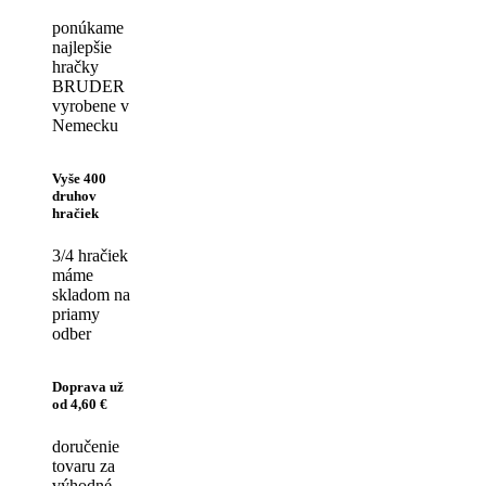
ponúkame
najlepšie
hračky
BRUDER
vyrobene v
Nemecku
Vyše 400
druhov
hračiek
3/4 hračiek
máme
skladom na
priamy
odber
Doprava už
od 4,60 €
doručenie
tovaru za
výhodné