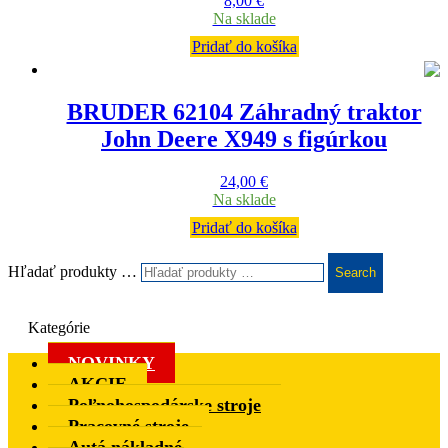
8,00
€
Na sklade
Pridať do košíka
BRUDER 62104 Záhradný traktor
John Deere X949 s figúrkou
24,00
€
Na sklade
Pridať do košíka
Hľadať produkty …
Search
Kategórie
NOVINKY
AKCIE
Poľnohospodárske stroje
Pracovné stroje
Autá nákladné