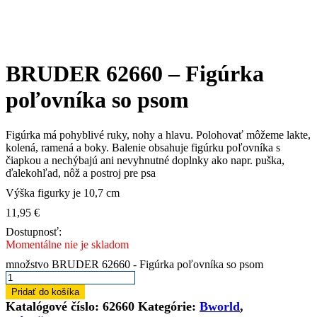
BRUDER 62660 – Figúrka
poľovníka so psom
Figúrka má pohyblivé ruky, nohy a hlavu. Polohovať môžeme lakte,
kolená, ramená a boky. Balenie obsahuje figúrku poľovníka s
čiapkou
a nechýbajú ani nevyhnutné doplnky ako napr. puška,
ďalekohľad, nôž a postroj pre psa
Výška figurky je 10,7 cm
11,95
€
Dostupnosť:
Momentálne nie je skladom
množstvo BRUDER 62660 - Figúrka poľovníka so psom
Pridať do košíka
Katalógové číslo:
62660
Kategórie:
Bworld
,