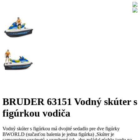
BRUDER 63151 Vodný skúter s
figúrkou vodiča
Vodný skúter s figúrkou má dvojité sedadlo pre dve figúrky
BWORLD (sučasťou balenia je jedna figúrka) ,Skúter je
samozrejme vyvinutý a vyrobený tak, aby zvládal rýchlu jazdu na