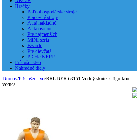
AKCIE
Hračky
Poľnohospodárske stroje
Pracovné stroje
Autá nákladné
Autá osobné
Pre najmenších
MINI séria
Bworld
Pre dievčatá
Pištole NERF
Príslušenstvo
Náhradné diely
Domov
/
Príslušenstvo
/
BRUDER 63151 Vodný skúter s figúrkou
vodiča