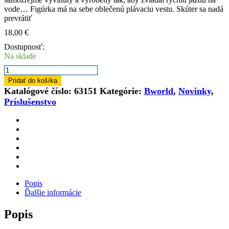
vode… Figúrka má na sebe oblečenú plávaciu vestu. Skúter sa nadá
prevrátiť
18,00
€
Dostupnosť:
Na sklade
množstvo
BRUDER
Pridať do košíka
63151
Katalógové číslo:
63151
Kategórie:
Bworld
,
Novinky
,
Vodný
Príslušenstvo
skúter
s
figúrkou
vodiča
Popis
Ďalšie informácie
Popis