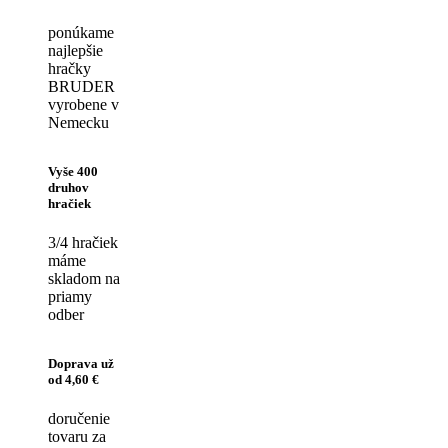
ponúkame
najlepšie
hračky
BRUDER
vyrobene v
Nemecku
Vyše 400
druhov
hračiek
3/4 hračiek
máme
skladom na
priamy
odber
Doprava už
od 4,60 €
doručenie
tovaru za