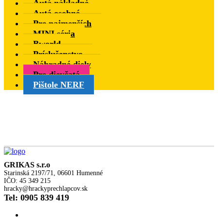
Autá nákladné
Autá osobné
Pre najmenších
MINI séria
Bworld
Príslušenstvo
Náhradné diely
Pre dievčatá
Pištole NERF
GRIKAS s.r.o
Starinská 2197/71, 06601 Humenné
IČO: 45 349 215
hracky@hrackyprechlapcov.sk
Tel: 0905 839 419