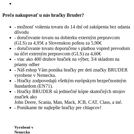
Prečo nakupovať u nás hračky Bruder?
- možnosť vrátenia tovaru do 14 dní od zakúpenia bez udania
dôvodu
- doručovanie tovaru na dobierku externým prepravcom
(GLS) za 4,95€ a Slovenskou poštou za 5,90€
- doručovanie tovaru doporučene s platbou vopred prevodom
na účet externým prepravcom (GLS) za 4,60€
- viac ako 400 druhov hračiek na výber, 3/4 skladom na
priamy odber
- Náš eshop Vám ponúka hračky pre deti značky BRUDER
vyrobene v Nemecku.
- Hračky zodpovedajú všetkým európskym bezpečnostným
štandardom (EN71).
- Hračky BRUDER sú jedinečné kópie skutočných strojov
značiek ako
John Deere, Scania, Man, Mack, JCB, CAT, Class, a iné.
- Ponúkame tie najlepšie hračky pre chlapcov!
Vyrobené v
Nemecku