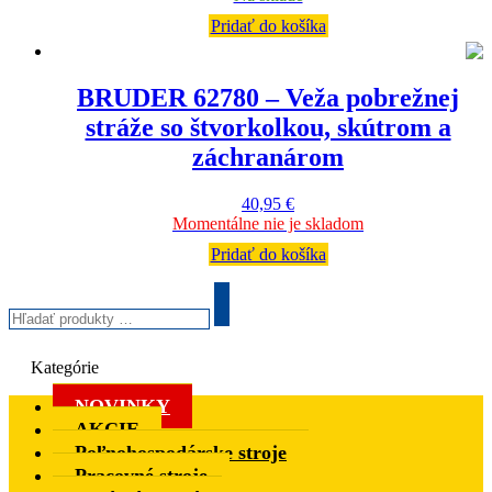
Pridať do košíka
BRUDER 62780 – Veža pobrežnej
stráže so štvorkolkou, skútrom a
záchranárom
40,95
€
Momentálne nie je skladom
Pridať do košíka
Hľadať
produkty
Search
…
Kategórie
NOVINKY
AKCIE
Poľnohospodárske stroje
Pracovné stroje