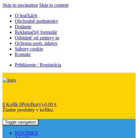
Skip to navigation
Skip to content
O hračkách
Obchodné podmienky
Dodanie
Reklamačný formulár
Odstúpiť od zmluvy tu
Ochrana osob. údajov
Súbory cookie
Kontakt
Prihlásenie / Registrácia
0
Košík
0Položka(y)-
0,00
€
Žiadne produkty v košíku.
Toggle navigation
NOVINKY