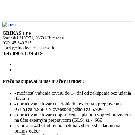
GRIKAS s.r.o
Starinská 2197/71, 06601 Humenné
IČO: 45 349 215
hracky@hrackyprechlapcov.sk
Tel: 0905 839 419
Prečo nakupovať u nás hračky Bruder?
- možnosť vrátenia tovaru do 14 dní od zakúpenia bez udania
dôvodu
- doručovanie tovaru na dobierku externým prepravcom
(GLS) za 4,95€ a Slovenskou poštou za 5,90€
- doručovanie tovaru doporučene s platbou vopred prevodom
na účet externým prepravcom (GLS) za 4,60€
- viac ako 400 druhov hračiek na výber, 3/4 skladom na
priamy odber