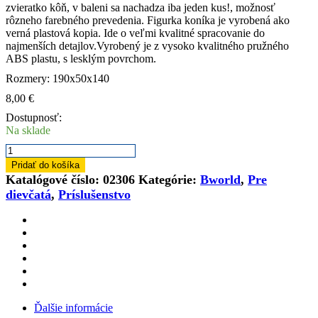
zvieratko kôň, v baleni sa nachadza iba jeden kus!, možnosť
rôzneho farebného prevedenia. Figurka koníka je vyrobená ako
verná plastová kopia. Ide o veľmi kvalitné spracovanie do
najmenších detajlov.Vyrobený je z vysoko kvalitného pružného
ABS plastu, s lesklým povrchom.
Rozmery: 190x50x140
8,00
€
Dostupnosť:
Na sklade
množstvo
BRUDER
Pridať do košíka
02306
Katalógové číslo:
02306
Kategórie:
Bworld
,
Pre
Hračka
dievčatá
,
Príslušenstvo
Zvieratko
kôň
Ďalšie informácie