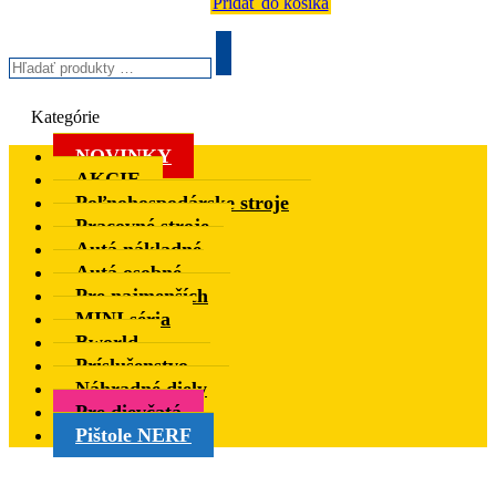
Pridať do košíka
Hľadať
produkty
Search
…
Kategórie
NOVINKY
AKCIE
Poľnohospodárske stroje
Pracovné stroje
Autá nákladné
Autá osobné
Pre najmenších
MINI séria
Bworld
Príslušenstvo
Náhradné diely
Pre dievčatá
Pištole NERF