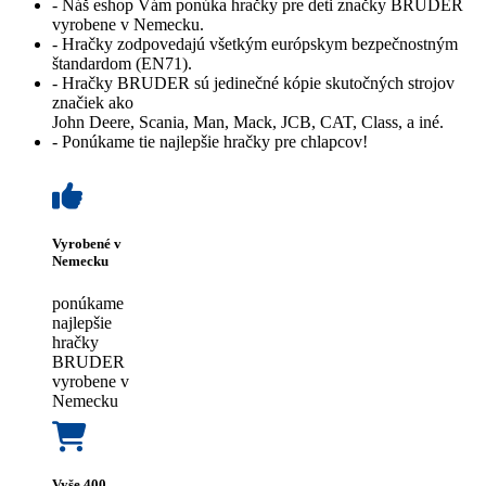
- Náš eshop Vám ponúka hračky pre deti značky BRUDER
vyrobene v Nemecku.
- Hračky zodpovedajú všetkým európskym bezpečnostným
štandardom (EN71).
- Hračky BRUDER sú jedinečné kópie skutočných strojov
značiek ako
John Deere, Scania, Man, Mack, JCB, CAT, Class, a iné.
- Ponúkame tie najlepšie hračky pre chlapcov!
Vyrobené v
Nemecku
ponúkame
najlepšie
hračky
BRUDER
vyrobene v
Nemecku
Vyše 400