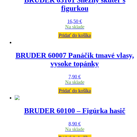
BRUDER 63101 Snežný skúter s
figurkou
16,50
€
Na sklade
Pridať do košíka
BRUDER 60007 Panáčik tmavé vlasy,
vysoke topánky
7,90
€
Na sklade
Pridať do košíka
BRUDER 60100 – Figúrka hasič
8,90
€
Na sklade