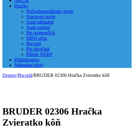
AKCIE
Hračky
Poľnohospodárske stroje
Pracovné stroje
Autá nákladné
Autá osobné
Pre najmenších
MINI séria
Bworld
Pre dievčatá
Pištole NERF
Príslušenstvo
Náhradné diely
Domov
/
Bworld
/
BRUDER 02306 Hračka Zvieratko kôň
BRUDER 02306 Hračka
Zvieratko kôň