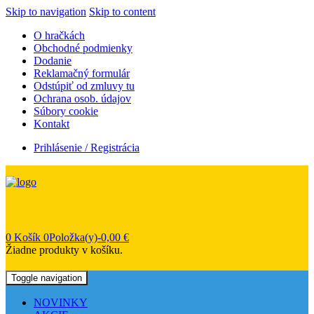
Skip to navigation
Skip to content
O hračkách
Obchodné podmienky
Dodanie
Reklamačný formulár
Odstúpiť od zmluvy tu
Ochrana osob. údajov
Súbory cookie
Kontakt
Prihlásenie / Registrácia
0
Košík
0Položka(y)-
0,00
€
Žiadne produkty v košíku.
Toggle navigation
NOVINKY