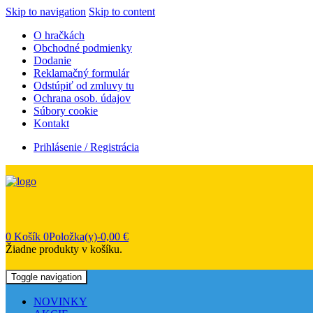
Skip to navigation
Skip to content
O hračkách
Obchodné podmienky
Dodanie
Reklamačný formulár
Odstúpiť od zmluvy tu
Ochrana osob. údajov
Súbory cookie
Kontakt
Prihlásenie / Registrácia
0
Košík
0Položka(y)-
0,00
€
Žiadne produkty v košíku.
Toggle navigation
NOVINKY