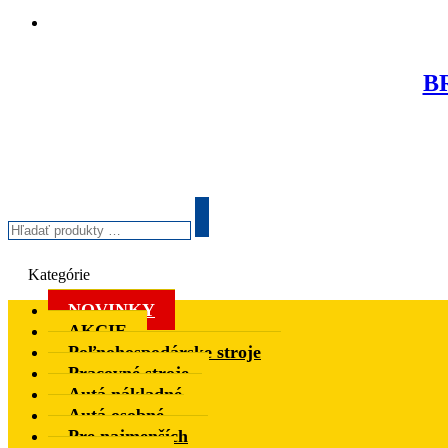
BR
Hľadať
produkty
Search
…
Kategórie
NOVINKY
AKCIE
Poľnohospodárske stroje
Pracovné stroje
Autá nákladné
Autá osobné
Pre najmenších