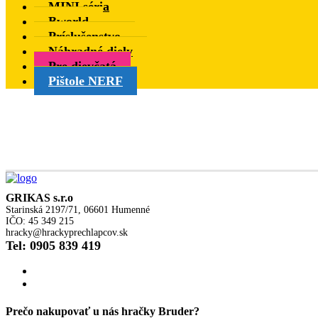
MINI séria
Bworld
Príslušenstvo
Náhradné diely
Pre dievčatá
Pištole NERF
GRIKAS s.r.o
Starinská 2197/71, 06601 Humenné
IČO: 45 349 215
hracky@hrackyprechlapcov.sk
Tel: 0905 839 419
Prečo nakupovať u nás hračky Bruder?