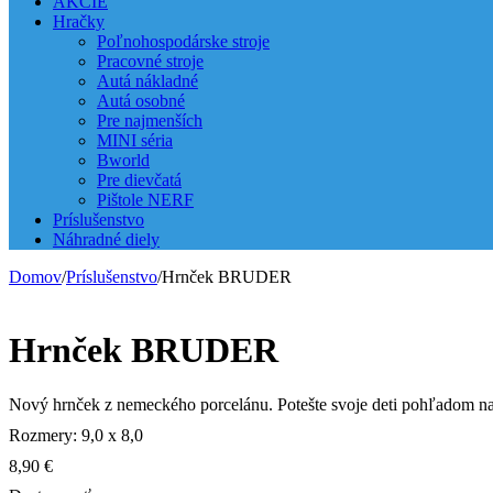
AKCIE
Hračky
Poľnohospodárske stroje
Pracovné stroje
Autá nákladné
Autá osobné
Pre najmenších
MINI séria
Bworld
Pre dievčatá
Pištole NERF
Príslušenstvo
Náhradné diely
Domov
/
Príslušenstvo
/
Hrnček BRUDER
Hrnček BRUDER
Nový hrnček z nemeckého porcelánu. Potešte svoje deti pohľadom na
Rozmery: 9,0 x 8,0
8,90
€