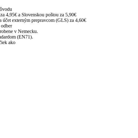
dôvodu
za 4,95€ a Slovenskou poštou za 5,90€
na účet externým prepravcom (GLS) za 4,60€
 odber
robene v Nemecku.
ndardom (EN71).
čiek ako