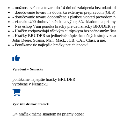
- možnosť vrátenia tovaru do 14 dní od zakúpenia bez udania 
- doručovanie tovaru na dobierku externým prepravcom (GLS) 
- doručovanie tovaru doporučene s platbou vopred prevodom 
- viac ako 400 druhov hračiek na výber, 3/4 skladom na priamy
- Náš eshop Vám ponúka hračky pre deti značky BRUDER vy
- Hračky zodpovedajú všetkým európskym bezpečnostným šta
- Hračky BRUDER sú jedinečné kópie skutočných strojov zna
John Deere, Scania, Man, Mack, JCB, CAT, Class, a iné.
- Ponúkame tie najlepšie hračky pre chlapcov!
Vyrobené v Nemecku
ponúkame najlepšie hračky BRUDER
vyrobene v Nemecku
Vyše 400 druhov hračiek
3/4 hračiek máme skladom na priamy odber