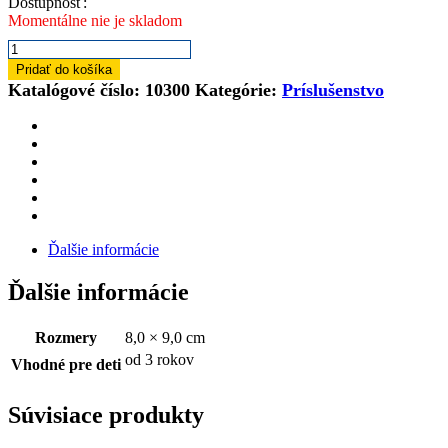
Dostupnosť:
Momentálne nie je skladom
množstvo
Hrnček
Pridať do košíka
BRUDER
Katalógové číslo:
10300
Kategórie:
Príslušenstvo
Ďalšie informácie
Ďalšie informácie
Rozmery
8,0 × 9,0 cm
od 3 rokov
Vhodné pre deti
Súvisiace produkty