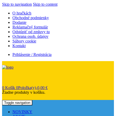
Skip to navigation
Skip to content
O hračkách
Obchodné podmienky
Dodanie
Reklamačný formulár
Odstúpiť od zmluvy tu
Ochrana osob. údajov
Súbory cookie
Kontakt
Prihlásenie / Registrácia
0
Košík
0Položka(y)-
0,00
€
Žiadne produkty v košíku.
Toggle navigation
NOVINKY