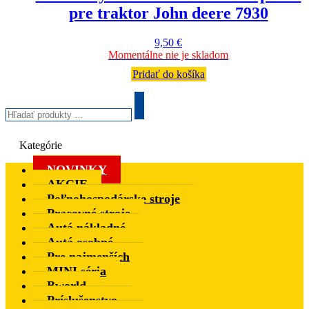
pre traktor John deere 7930
9,50
€
Momentálne nie je skladom
Pridať do košíka
Hľadať
produkty
Search
…
Kategórie
NOVINKY
AKCIE
Poľnohospodárske stroje
Pracovné stroje
Autá nákladné
Autá osobné
Pre najmenších
MINI séria
Bworld
Príslušenstvo