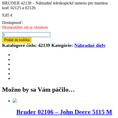
BRUDER 42139 – Náhradné teleskopické rameno pre manitou
kod: 02125 a 02126
9,85
€
Dostupnosť:
Momentálne nie je skladom
množstvo
Náhradný
Pridať do košíka
diel
Katalógové číslo:
42139
Kategórie:
Náhradné diely
42139
Teleskopické
rameno
pre
Manitou
Možno by sa Vám páčilo…
Bruder 02106 – John Deere 5115 M