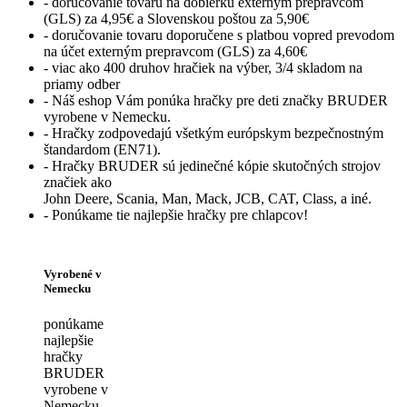
- doručovanie tovaru na dobierku externým prepravcom
(GLS) za 4,95€ a Slovenskou poštou za 5,90€
- doručovanie tovaru doporučene s platbou vopred prevodom
na účet externým prepravcom (GLS) za 4,60€
- viac ako 400 druhov hračiek na výber, 3/4 skladom na
priamy odber
- Náš eshop Vám ponúka hračky pre deti značky BRUDER
vyrobene v Nemecku.
- Hračky zodpovedajú všetkým európskym bezpečnostným
štandardom (EN71).
- Hračky BRUDER sú jedinečné kópie skutočných strojov
značiek ako
John Deere, Scania, Man, Mack, JCB, CAT, Class, a iné.
- Ponúkame tie najlepšie hračky pre chlapcov!
Vyrobené v
Nemecku
ponúkame
najlepšie
hračky
BRUDER
vyrobene v
Nemecku