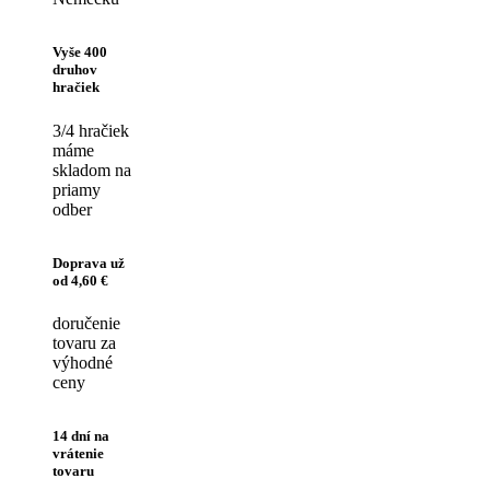
Vyše 400
druhov
hračiek
3/4 hračiek
máme
skladom na
priamy
odber
Doprava už
od 4,60 €
doručenie
tovaru za
výhodné
ceny
14 dní na
vrátenie
tovaru