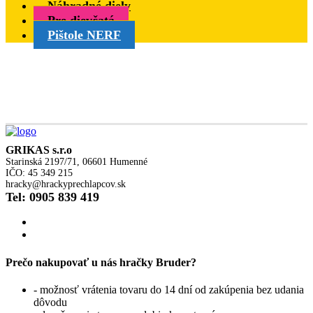
Náhradné diely
Pre dievčatá
Pištole NERF
GRIKAS s.r.o
Starinská 2197/71, 06601 Humenné
IČO: 45 349 215
hracky@hrackyprechlapcov.sk
Tel: 0905 839 419
Prečo nakupovať u nás hračky Bruder?
- možnosť vrátenia tovaru do 14 dní od zakúpenia bez udania
dôvodu