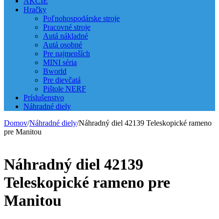
AKCIE
Hračky
Poľnohospodárske stroje
Pracovné stroje
Autá nákladné
Autá osobné
Pre najmenších
MINI séria
Bworld
Pre dievčatá
Pištole NERF
Príslušenstvo
Náhradné diely
Domov
/
Náhradné diely
/
Náhradný diel 42139 Teleskopické rameno
pre Manitou
Náhradný diel 42139
Teleskopické rameno pre
Manitou