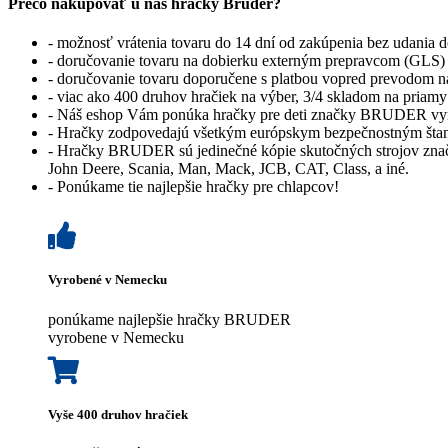
Prečo nakupovať u nás hračky Bruder?
- možnosť vrátenia tovaru do 14 dní od zakúpenia bez udania 
- doručovanie tovaru na dobierku externým prepravcom (GLS) 
- doručovanie tovaru doporučene s platbou vopred prevodom 
- viac ako 400 druhov hračiek na výber, 3/4 skladom na priamy
- Náš eshop Vám ponúka hračky pre deti značky BRUDER vy
- Hračky zodpovedajú všetkým európskym bezpečnostným šta
- Hračky BRUDER sú jedinečné kópie skutočných strojov zna
John Deere, Scania, Man, Mack, JCB, CAT, Class, a iné.
- Ponúkame tie najlepšie hračky pre chlapcov!
Vyrobené v Nemecku
ponúkame najlepšie hračky BRUDER
vyrobene v Nemecku
Vyše 400 druhov hračiek