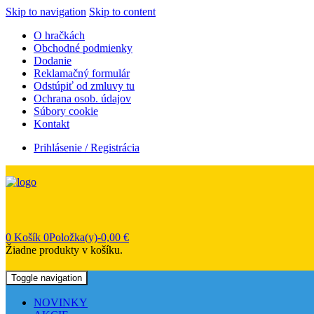
Skip to navigation
Skip to content
O hračkách
Obchodné podmienky
Dodanie
Reklamačný formulár
Odstúpiť od zmluvy tu
Ochrana osob. údajov
Súbory cookie
Kontakt
Prihlásenie / Registrácia
0
Košík
0Položka(y)-
0,00
€
Žiadne produkty v košíku.
Toggle navigation
NOVINKY