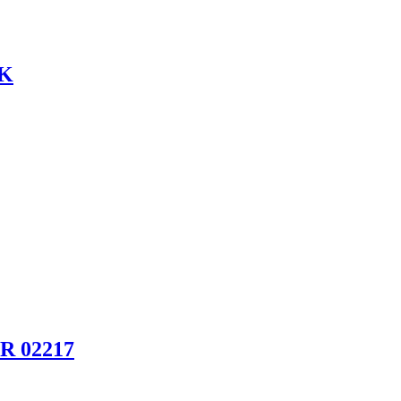
CK
R 02217