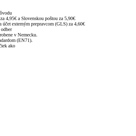
dôvodu
za 4,95€ a Slovenskou poštou za 5,90€
na účet externým prepravcom (GLS) za 4,60€
 odber
robene v Nemecku.
ndardom (EN71).
čiek ako