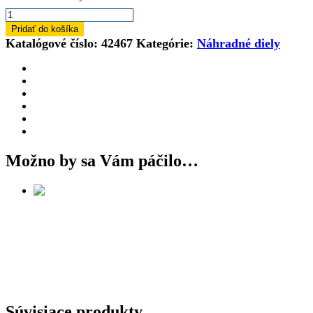
množstvo
Náhradný
Pridať do košíka
diel
Katalógové číslo:
42467
Kategórie:
Náhradné diely
42467
Pás
pre
buldozér
CAT
02443
Možno by sa Vám páčilo…
Súvisiace produkty