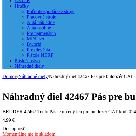
AKCIE
Hračky
Poľnohospodárske stroje
Pracovné stroje
Autá nákladné
Autá osobné
Pre najmenších
MINI séria
Bworld
Pre dievčatá
Pištole NERF
Príslušenstvo
Náhradné diely
Domov
/
Náhradné diely
/
Náhradný diel 42467 Pás pre buldozér CAT 
Náhradný diel 42467 Pás pre b
BRUDER 42467 Tento Pás je určený len pre buldozer CAT kod: 02
4,99
€
Dostupnosť:
Momentálne nie je skladom