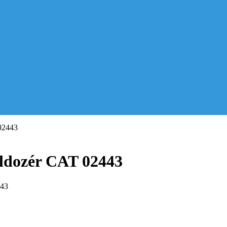
02443
uldozér CAT 02443
443