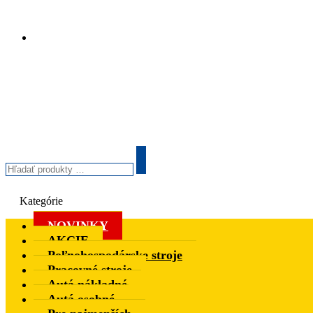
Hľadať
produkty
Search
…
Kategórie
NOVINKY
AKCIE
Poľnohospodárske stroje
Pracovné stroje
Autá nákladné
Autá osobné