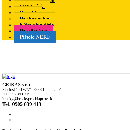
Pre najmenších
MINI séria
Bworld
Príslušenstvo
Náhradné diely
Pre dievčatá
Pištole NERF
GRIKAS s.r.o
Starinská 2197/71, 06601 Humenné
IČO: 45 349 215
hracky@hrackyprechlapcov.sk
Tel: 0905 839 419