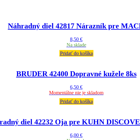
Náhradný diel 42817 Nárazník pre MA
8,50
€
Na sklade
Pridať do košíka
BRUDER 42400 Dopravné kužele 8ks
6,50
€
Momentálne nie je skladom
Pridať do košíka
radný diel 42232 Oja pre KUHN DISCOVE
6,00
€