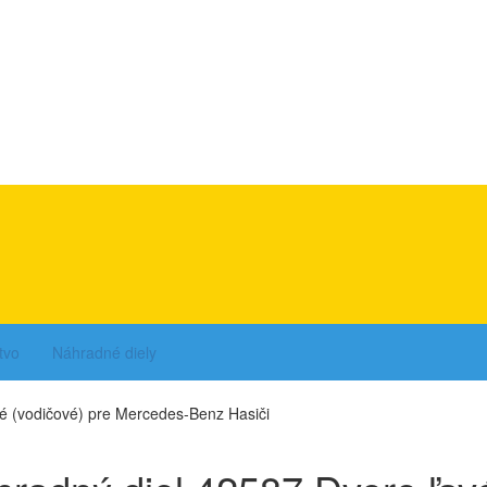
tvo
Náhradné diely
é (vodičové) pre Mercedes-Benz Hasiči