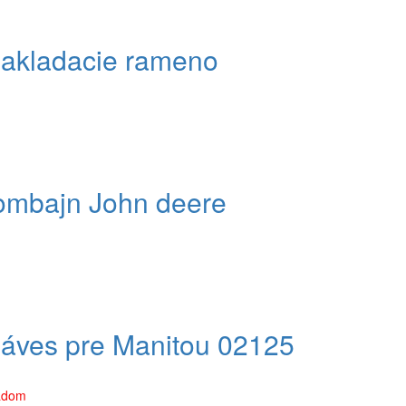
nakladacie rameno
kombajn John deere
záves pre Manitou 02125
ladom