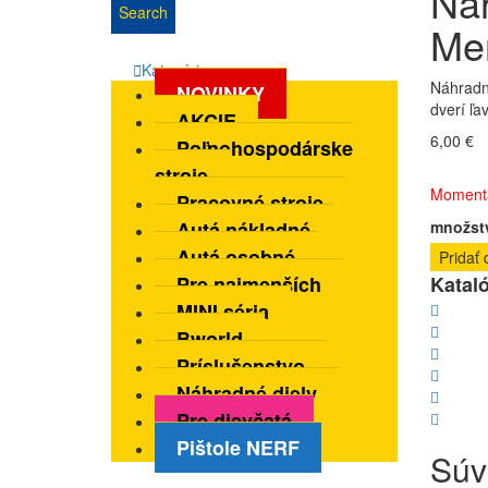
Náh
Search
Me
Kategórie
Náhradn
NOVINKY
dverí ľa
AKCIE
6,00
€
Poľnohospodárske
stroje
Dostupno
Momentá
Pracovné stroje
Autá nákladné
množstv
Autá osobné
Pridať 
Pre najmenších
Katal
MINI séria
Bworld
Príslušenstvo
Náhradné diely
Pre dievčatá
Pištole NERF
Súv