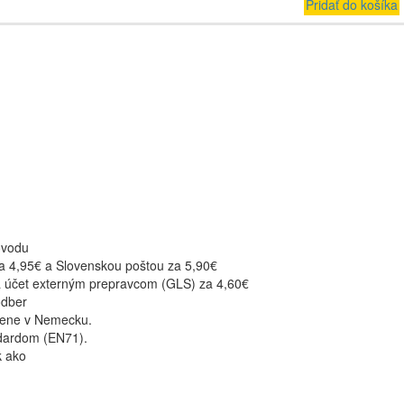
Pridať do košíka
ôvodu
a 4,95€ a Slovenskou poštou za 5,90€
a účet externým prepravcom (GLS) za 4,60€
odber
bene v Nemecku.
dardom (EN71).
k ako