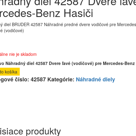
radný diel 42587 Dvere ľavé
rcedes-Benz Hasiči
ý diel BRUDER 42587 Náhradné predné dvere vodičové pre Mercedes be
vé (vodičové)
sť:
lne nie je skladom
o Náhradný diel 42587 Dvere ľavé (vodičové) pre Mercedes-Benz 
do košíka
ógové číslo:
42587
Kategórie:
Náhradné diely
isiace produkty