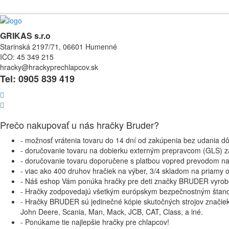
GRIKAS s.r.o
Starinská 2197/71, 06601 Humenné
IČO: 45 349 215
hracky@hrackyprechlapcov.sk
Tel: 0905 839 419
Prečo nakupovať u nás hračky Bruder?
- možnosť vrátenia tovaru do 14 dní od zakúpenia bez udania d
- doručovanie tovaru na dobierku externým prepravcom (GLS) z
- doručovanie tovaru doporučene s platbou vopred prevodom n
- viac ako 400 druhov hračiek na výber, 3/4 skladom na priamy 
- Náš eshop Vám ponúka hračky pre deti značky BRUDER vyro
- Hračky zodpovedajú všetkým európskym bezpečnostným štan
- Hračky BRUDER sú jedinečné kópie skutočných strojov značie
John Deere, Scania, Man, Mack, JCB, CAT, Class, a iné.
- Ponúkame tie najlepšie hračky pre chlapcov!