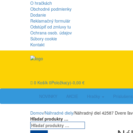
Skip
Skip
O hračkách
to
to
Obchodné podmienky
navigation
content
Dodanie
Reklamačný formulár
Odstúpiť od zmluvy tu
Ochrana osob. údajov
Súbory cookie
Kontakt
0
Košík
0Položka(y)-
0,00
€
NOVINKY
AKCIE
Hračky
Príslušens
Domov
/
Náhradné diely
/
Náhradný diel 42587 Dvere ľav
Hľadať produkty …