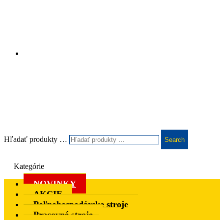
Hľadať produkty …
Search
Kategórie
NOVINKY
AKCIE
Poľnohospodárske stroje
Pracovné stroje