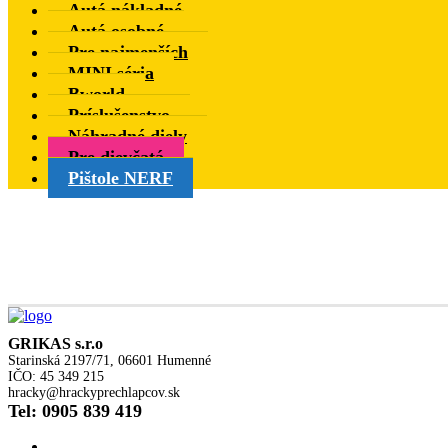
Autá nákladné
Autá osobné
Pre najmenších
MINI séria
Bworld
Príslušenstvo
Náhradné diely
Pre dievčatá
Pištole NERF
GRIKAS s.r.o
Starinská 2197/71, 06601 Humenné
IČO: 45 349 215
hracky@hrackyprechlapcov.sk
Tel: 0905 839 419