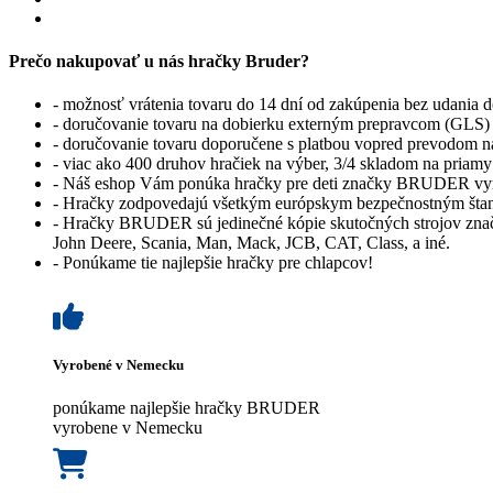
Prečo nakupovať u nás hračky Bruder?
- možnosť vrátenia tovaru do 14 dní od zakúpenia bez udania 
- doručovanie tovaru na dobierku externým prepravcom (GLS) 
- doručovanie tovaru doporučene s platbou vopred prevodom 
- viac ako 400 druhov hračiek na výber, 3/4 skladom na priamy
- Náš eshop Vám ponúka hračky pre deti značky BRUDER vy
- Hračky zodpovedajú všetkým európskym bezpečnostným šta
- Hračky BRUDER sú jedinečné kópie skutočných strojov zna
John Deere, Scania, Man, Mack, JCB, CAT, Class, a iné.
- Ponúkame tie najlepšie hračky pre chlapcov!
Vyrobené v Nemecku
ponúkame najlepšie hračky BRUDER
vyrobene v Nemecku