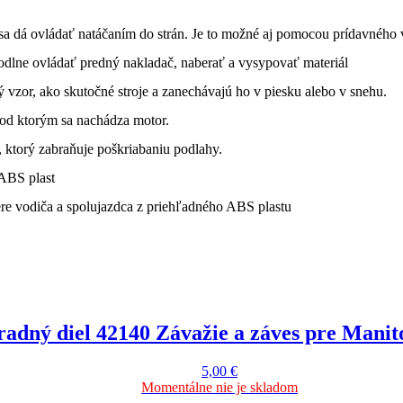
 sa dá ovládať natáčaním do strán. Je to možné aj pomocou prídavného 
odlne ovládať predný nakladač, naberať a vysypovať materiál
vzor, ako skutočné stroje a zanechávajú ho v piesku alebo v snehu.
 pod ktorým sa nachádza motor.
, ktorý zabraňuje poškriabaniu podlahy.
 ABS plast
re vodiča a spolujazdca z priehľadného ABS plastu
adný diel 42140 Závažie a záves pre Manit
5,00
€
Momentálne nie je skladom