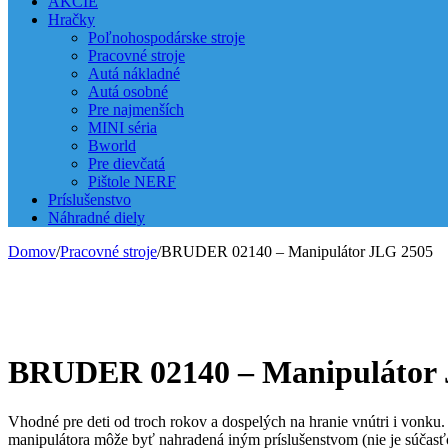
AKCIE
Hračky
Poľnohospodárske stroje
Pracovné stroje
Autá nákladné
Autá osobné
Pre najmenších
MINI séria
Bworld
Pre dievčatá
Pištole NERF
Príslušenstvo
Náhradné diely
Domov
/
Pracovné stroje
/
BRUDER 02140 – Manipulátor JLG 2505
BRUDER 02140 – Manipulátor 
Vhodné pre deti od troch rokov a dospelých na hranie vnútri i vonk
manipulátora môže byť nahradená iným príslušenstvom (nie je súčasť