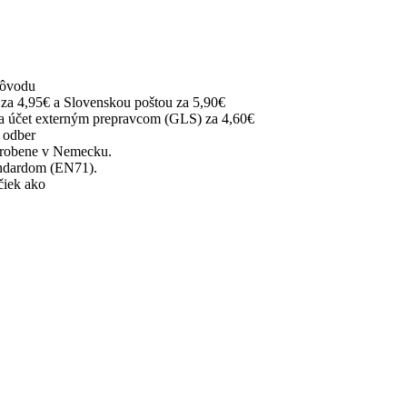
dôvodu
za 4,95€ a Slovenskou poštou za 5,90€
na účet externým prepravcom (GLS) za 4,60€
 odber
robene v Nemecku.
ndardom (EN71).
čiek ako