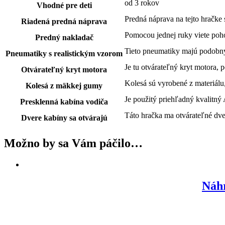
od 3 rokov
Vhodné pre deti
Predná náprava na tejto hračke
Riadená predná náprava
Pomocou jednej ruky viete poh
Predný nakladač
Tieto pneumatiky majú podobný 
Pneumatiky s realistickým vzorom
Je tu otvárateľný kryt motora,
Otvárateľný kryt motora
Kolesá sú vyrobené z materiálu
Kolesá z mäkkej gumy
Je použitý priehľadný kvalitný
Presklenná kabína vodiča
Táto hračka ma otvárateľné dve
Dvere kabíny sa otvárajú
Možno by sa Vám páčilo…
Náhr