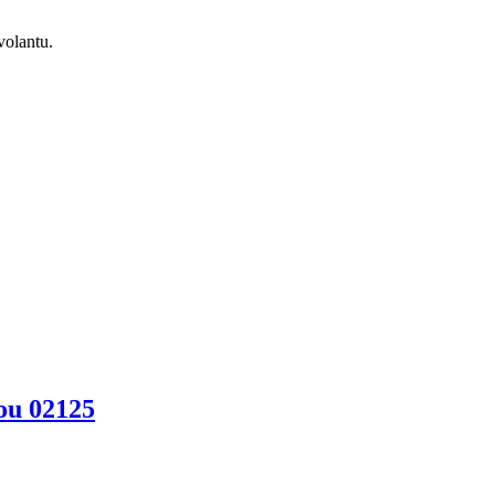
volantu.
ou 02125