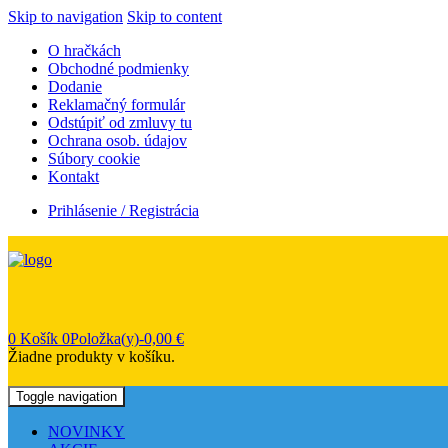
Skip to navigation
Skip to content
O hračkách
Obchodné podmienky
Dodanie
Reklamačný formulár
Odstúpiť od zmluvy tu
Ochrana osob. údajov
Súbory cookie
Kontakt
Prihlásenie / Registrácia
0
Košík
0Položka(y)-
0,00
€
Žiadne produkty v košíku.
Toggle navigation
NOVINKY