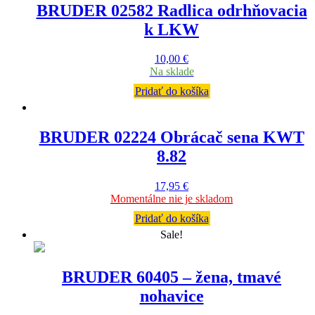
BRUDER 02582 Radlica odrhňovacia
k LKW
10,00
€
Na sklade
Pridať do košíka
BRUDER 02224 Obrácač sena KWT
8.82
17,95
€
Momentálne nie je skladom
Pridať do košíka
Sale!
BRUDER 60405 – žena, tmavé
nohavice