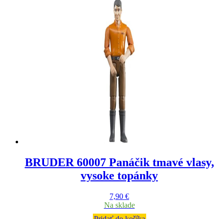
BRUDER 60007 Panáčik tmavé vlasy,
vysoke topánky
7,90
€
Na sklade
Pridať do košíka