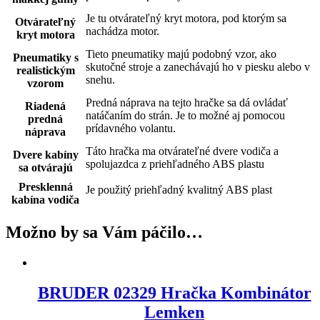
Je tu otvárateľný kryt motora, pod ktorým sa
Otvárateľný
nachádza motor.
kryt motora
Tieto pneumatiky majú podobný vzor, ako
Pneumatiky s
skutočné stroje a zanechávajú ho v piesku alebo v
realistickým
snehu.
vzorom
Predná náprava na tejto hračke sa dá ovládať
Riadená
natáčaním do strán. Je to možné aj pomocou
predná
prídavného volantu.
náprava
Táto hračka ma otvárateľné dvere vodiča a
Dvere kabíny
spolujazdca z priehľadného ABS plastu
sa otvárajú
Presklenná
Je použitý priehľadný kvalitný ABS plast
kabína vodiča
Možno by sa Vám páčilo…
BRUDER 02329 Hračka Kombinátor
Lemken