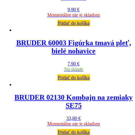
9,90
€
Momentálne nie je skladom
Pridať do košíka
BRUDER 60003 Figúrka tmavá pleť,
bielé nohavice
7,90
€
Na sklade
Pridať do košíka
BRUDER 02130 Kombajn na zemiaky
SE75
33,80
€
Momentálne nie je skladom
Pridať do košíka