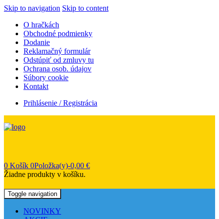
Skip to navigation
Skip to content
O hračkách
Obchodné podmienky
Dodanie
Reklamačný formulár
Odstúpiť od zmluvy tu
Ochrana osob. údajov
Súbory cookie
Kontakt
Prihlásenie / Registrácia
0
Košík
0Položka(y)-
0,00
€
Žiadne produkty v košíku.
Toggle navigation
NOVINKY