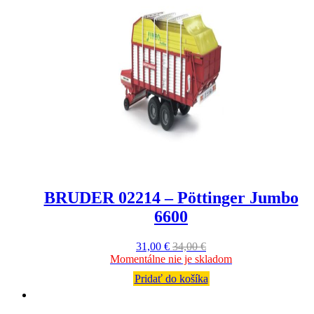
BRUDER 02214 – Pöttinger Jumbo
6600
31,00
€
34,00
€
Momentálne nie je skladom
Pridať do košíka