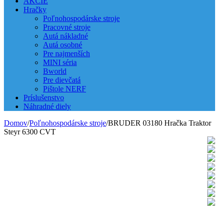
AKCIE
Hračky
Poľnohospodárske stroje
Pracovné stroje
Autá nákladné
Autá osobné
Pre najmenších
MINI séria
Bworld
Pre dievčatá
Pištole NERF
Príslušenstvo
Náhradné diely
Domov
/
Poľnohospodárske stroje
/
BRUDER 03180 Hračka Traktor
Steyr 6300 CVT