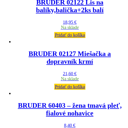
BRUDER 02122 Lis na
balíky,balička+2ks balí
18,95
€
Na sklade
Pridať do košíka
BRUDER 02127 Miešačka a
dopravník krmí
21,60
€
Na sklade
Pridať do košíka
BRUDER 60403 – žena tmavá pleť,
fialové nohavice
8,40
€