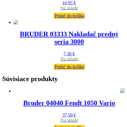
16,95
€
Na sklade
Pridať do košíka
BRUDER 03333 Nakladač predný
seria 3000
7,30
€
Na sklade
Pridať do košíka
Súvisiace produkty
Bruder 04040 Fendt 1050 Vario
37,50
€
Na sklade