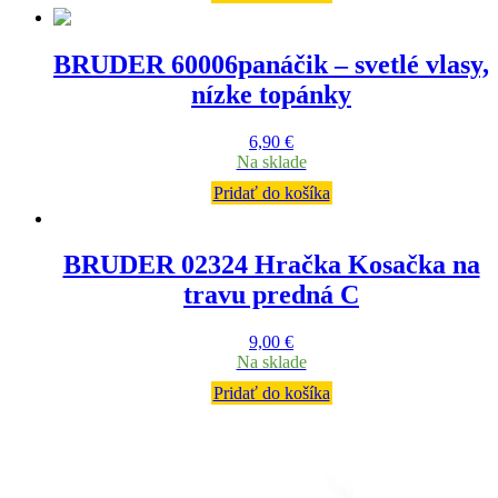
BRUDER 60006panáčik – svetlé vlasy,
nízke topánky
6,90
€
Na sklade
Pridať do košíka
BRUDER 02324 Hračka Kosačka na
travu predná C
9,00
€
Na sklade
Pridať do košíka