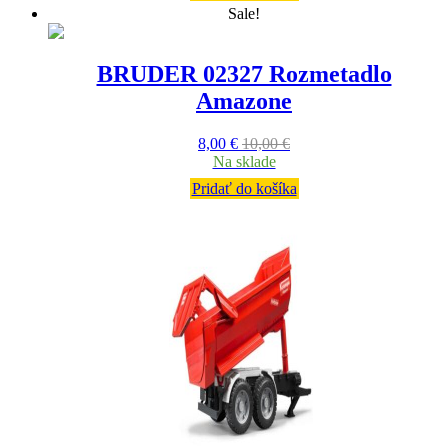
Sale!
BRUDER 02327 Rozmetadlo
Amazone
8,00
€
10,00
€
Na sklade
Pridať do košíka