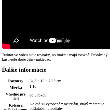
Traktor vo videu nieje rovnaký, no funkcie majú totožné. Predávaný
kus neobsahuje čelný nakladač.
Ďalšie informácie
Rozmery
34,5 × 18 × 20,5 cm
1:16
Mierka
Vhodné pre
od 3 rokov
deti
Kolesá sú vyrobené z materiálu, ktorý zabraňuje
Kolesá z
poškriabaniu podlahy.
mäkkej gumy