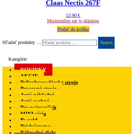
Claas Nectis 267F
12,90
€
Momentálne nie je skladom
Pridať do košíka
Hľadať produkty …
Search
Kategórie
NOVINKY
AKCIE
Poľnohospodárske stroje
Pracovné stroje
Autá nákladné
Autá osobné
Pre najmenších
MINI séria
Bworld
Príslušenstvo
Náhradné diely