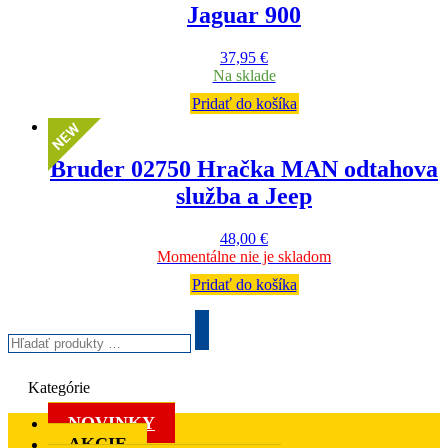
Jaguar 900
37,95
€
Na sklade
Pridať do košíka
Bruder 02750 Hračka MAN odtahova
služba a Jeep
48,00
€
Momentálne nie je skladom
Pridať do košíka
Hľadať
produkty
Search
…
Kategórie
NOVINKY
AKCIE