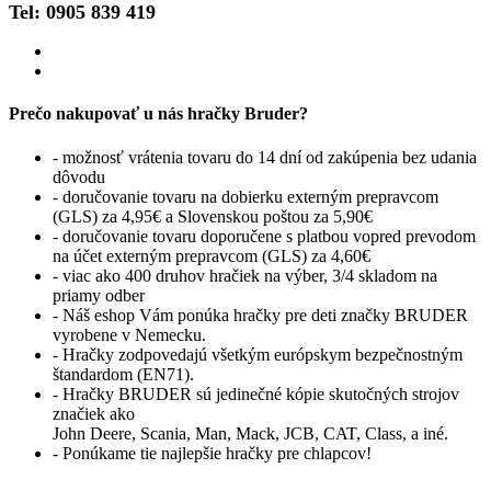
Tel: 0905 839 419
Prečo nakupovať u nás hračky Bruder?
- možnosť vrátenia tovaru do 14 dní od zakúpenia bez udania
dôvodu
- doručovanie tovaru na dobierku externým prepravcom
(GLS) za 4,95€ a Slovenskou poštou za 5,90€
- doručovanie tovaru doporučene s platbou vopred prevodom
na účet externým prepravcom (GLS) za 4,60€
- viac ako 400 druhov hračiek na výber, 3/4 skladom na
priamy odber
- Náš eshop Vám ponúka hračky pre deti značky BRUDER
vyrobene v Nemecku.
- Hračky zodpovedajú všetkým európskym bezpečnostným
štandardom (EN71).
- Hračky BRUDER sú jedinečné kópie skutočných strojov
značiek ako
John Deere, Scania, Man, Mack, JCB, CAT, Class, a iné.
- Ponúkame tie najlepšie hračky pre chlapcov!