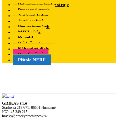
Poľnohospodárske stroje
Pracovné stroje
Autá nákladné
Autá osobné
Pre najmenších
MINI séria
Bworld
Príslušenstvo
Náhradné diely
Pre dievčatá
Pištole NERF
GRIKAS s.r.o
Starinská 2197/71, 06601 Humenné
IČO: 45 349 215
hracky@hrackyprechlapcov.sk