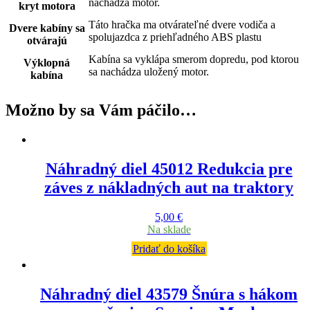
nachádza motor.
kryt motora
Táto hračka ma otvárateľné dvere vodiča a
Dvere kabíny sa
spolujazdca z priehľadného ABS plastu
otvárajú
Kabína sa vyklápa smerom dopredu, pod ktorou
Výklopná
sa nachádza uložený motor.
kabína
Možno by sa Vám páčilo…
Náhradný diel 45012 Redukcia pre
záves z nákladných aut na traktory
5,00
€
Na sklade
Pridať do košíka
Náhradný diel 43579 Šnúra s hákom