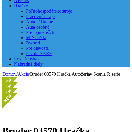
AKCIE
Hračky
Poľnohospodárske stroje
Pracovné stroje
Autá nákladné
Autá osobné
Pre najmenších
MINI séria
Bworld
Pre dievčatá
Pištole NERF
Príslušenstvo
Náhradné diely
Domov
/
Akcie
/
Bruder 03570 Hračka Autožeriav Scania R-serie
Bruder 03570 Hračka