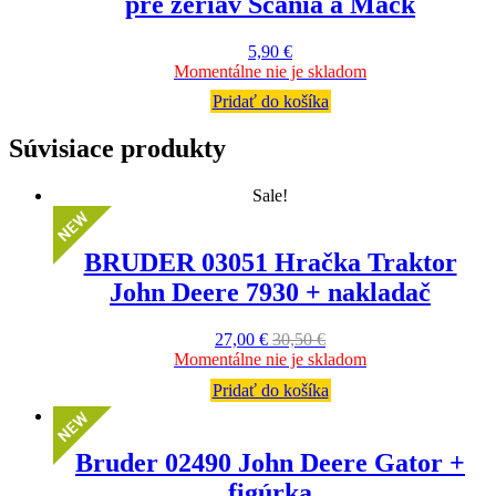
pre žeriav Scania a Mack
5,90
€
Momentálne nie je skladom
Pridať do košíka
Súvisiace produkty
Sale!
BRUDER 03051 Hračka Traktor
John Deere 7930 + nakladač
27,00
€
30,50
€
Momentálne nie je skladom
Pridať do košíka
Bruder 02490 John Deere Gator +
figúrka