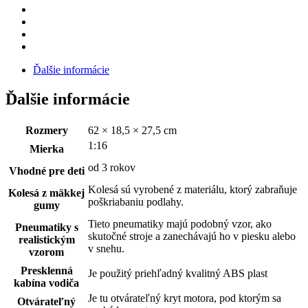
serie
Ďalšie informácie
Ďalšie informácie
Rozmery
62 × 18,5 × 27,5 cm
1:16
Mierka
od 3 rokov
Vhodné pre deti
Kolesá sú vyrobené z materiálu, ktorý zabraňuje
Kolesá z mäkkej
poškriabaniu podlahy.
gumy
Tieto pneumatiky majú podobný vzor, ako
Pneumatiky s
skutočné stroje a zanechávajú ho v piesku alebo
realistickým
v snehu.
vzorom
Presklenná
Je použitý priehľadný kvalitný ABS plast
kabína vodiča
Je tu otvárateľný kryt motora, pod ktorým sa
Otvárateľný