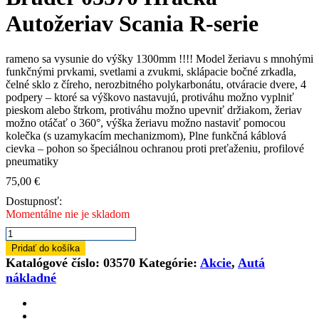
Autožeriav Scania R-serie
rameno sa vysunie do výšky 1300mm !!!! Model žeriavu s mnohými
funkčnými prvkami, svetlami a zvukmi, sklápacie bočné zrkadla,
čelné sklo z číreho, nerozbitného polykarbonátu, otváracie dvere, 4
podpery – ktoré sa výškovo nastavujú, protiváhu možno vyplniť
pieskom alebo štrkom, protiváhu možno upevniť držiakom, žeriav
možno otáčať o 360°, výška žeriavu možno nastaviť pomocou
kolečka (s uzamykacím mechanizmom), Plne funkčná káblová
cievka – pohon so špeciálnou ochranou proti preťaženiu, profilové
pneumatiky
75,00
€
Dostupnosť:
Momentálne nie je skladom
množstvo
Bruder
Pridať do košíka
03570
Katalógové číslo:
03570
Kategórie:
Akcie
,
Autá
Hračka
nákladné
Autožeriav
Scania
R-