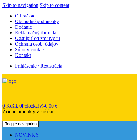
Skip to navigation
Skip to content
O hračkách
Obchodné podmienky
Dodanie
Reklamačný formulár
Odstúpiť od zmluvy tu
Ochrana osob. údajov
Súbory cookie
Kontakt
Prihlásenie / Registrácia
0
Košík
0Položka(y)-
0,00
€
Žiadne produkty v košíku.
Toggle navigation
NOVINKY