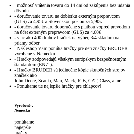
- možnosť vrátenia tovaru do 14 dní od zakúpenia bez udania
dôvodu
- doručovanie tovaru na dobierku externým prepravcom
(GLS) za 4,95€ a Slovenskou poštou za 5,90€
- doručovanie tovaru doporučene s platbou vopred prevodom
na účet externým prepravcom (GLS) za 4,60€
- viac ako 400 druhov hračiek na výber, 3/4 skladom na
priamy odber
- Náš eshop Vám ponúka hračky pre deti značky BRUDER
vyrobene v Nemecku.
- Hračky zodpovedajú všetkým európskym bezpečnostným
štandardom (EN71).
- Hračky BRUDER sú jedinečné kópie skutočných strojov
značiek ako
John Deere, Scania, Man, Mack, JCB, CAT, Class, a iné.
- Ponúkame tie najlepšie hračky pre chlapcov!
Vyrobené v
Nemecku
ponúkame
najlepšie
hračky