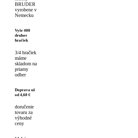
BRUDER
vyrobene v
Nemecku
Vyše 400
druhov
hračiek
3/4 hračiek
máme
skladom na
priamy
odber
Doprava už
od 4,60 €
doručenie
tovaru za
výhodné
ceny