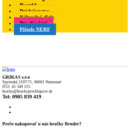
Bworld
Príslušenstvo
Náhradné diely
Pre dievčatá
Pištole NERF
GRIKAS s.r.o
Starinská 2197/71, 06601 Humenné
IČO: 45 349 215
hracky@hrackyprechlapcov.sk
Tel: 0905 839 419
Prečo nakupovať u nás hračky Bruder?