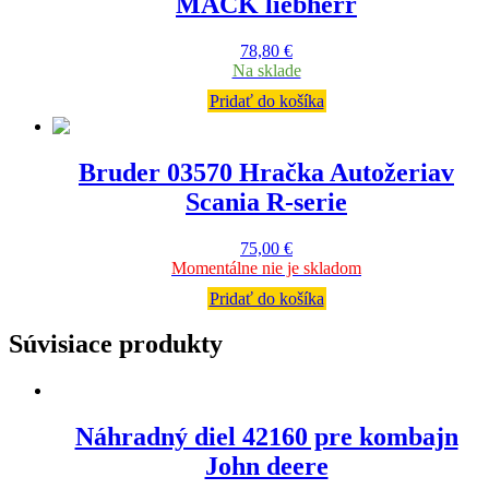
MACK liebherr
78,80
€
Na sklade
Pridať do košíka
Bruder 03570 Hračka Autožeriav
Scania R-serie
75,00
€
Momentálne nie je skladom
Pridať do košíka
Súvisiace produkty
Náhradný diel 42160 pre kombajn
John deere