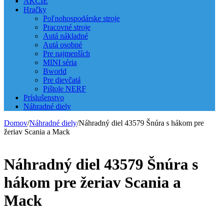
AKCIE
Hračky
Poľnohospodárske stroje
Pracovné stroje
Autá nákladné
Autá osobné
Pre najmenších
MINI séria
Bworld
Pre dievčatá
Pištole NERF
Príslušenstvo
Náhradné diely
Domov
/
Náhradné diely
/
Náhradný diel 43579 Šnúra s hákom pre
žeriav Scania a Mack
Náhradný diel 43579 Šnúra s
hákom pre žeriav Scania a
Mack