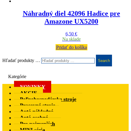
Náhradný diel 42096 Hadice pre
Amazone UX5200
6,50
€
Na sklade
Pridať do košíka
Hľadať produkty …
Search
Kategórie
NOVINKY
AKCIE
Poľnohospodárske stroje
Pracovné stroje
Autá nákladné
Autá osobné
Pre najmenších
MINI séria