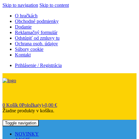
Skip to navigation
Skip to content
O hračkách
Obchodné podmienky
Dodanie
Reklamačný formulár
Odstúpiť od zmluvy tu
Ochrana osob. údajov
Súbory cookie
Kontakt
Prihlásenie / Registrácia
0
Košík
0Položka(y)-
0,00
€
Žiadne produkty v košíku.
Toggle navigation
NOVINKY