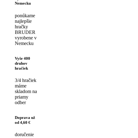
Nemecku
ponúkame
najlepšie
hračky
BRUDER
vyrobene v
Nemecku
Vyše 400
druhov
hračiek
3/4 hračiek
máme
skladom na
priamy
odber
Doprava už
od 4,60 €
doručenie