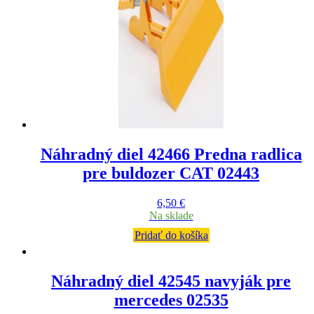
Náhradný diel 42466 Predna radlica
pre buldozer CAT 02443
6,50
€
Na sklade
Pridať do košíka
Náhradný diel 42545 navyják pre
mercedes 02535