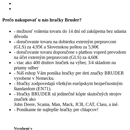
Prečo nakupovať u nás hračky Bruder?
- možnosť vrátenia tovaru do 14 dní od zakúpenia bez udania
dôvodu
- doručovanie tovaru na dobierku externým prepravcom
(GLS) za 4,95€ a Slovenskou poštou za 5,90€
- doručovanie tovaru doporučene s platbou vopred prevodom
na účet externým prepravcom (GLS) za 4,60€
- viac ako 400 druhov hračiek na výber, 3/4 skladom na
priamy odber
- Náš eshop Vám ponúka hračky pre deti značky BRUDER
vyrobene v Nemecku.
- Hračky zodpovedajú všetkým európskym bezpečnostným
štandardom (EN71).
- Hračky BRUDER sú jedinečné kópie skutočných strojov
značiek ako
John Deere, Scania, Man, Mack, JCB, CAT, Class, a iné.
- Ponúkame tie najlepšie hračky pre chlapcov!
Vyrobené v