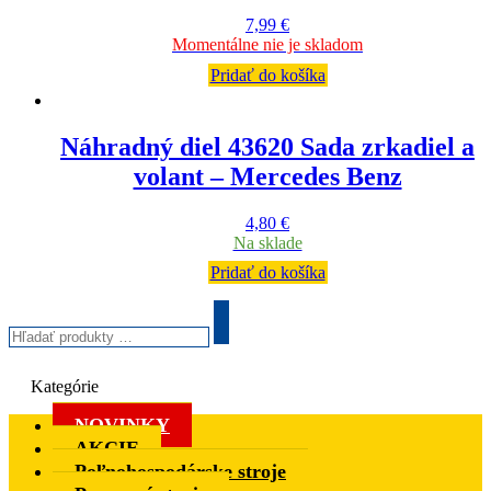
7,99
€
Momentálne nie je skladom
Pridať do košíka
Náhradný diel 43620 Sada zrkadiel a
volant – Mercedes Benz
4,80
€
Na sklade
Pridať do košíka
Hľadať
produkty
Search
…
Kategórie
NOVINKY
AKCIE
Poľnohospodárske stroje