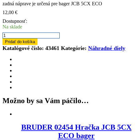
zadná náprave je určená pre bager JCB 5CX ECO
12,00
€
Dostupnosť:
Na sklade
množstvo
Náhradný
Pridať do košíka
diel
Katalógové číslo:
43461
Kategórie:
Náhradné diely
43461
zadná
náprava
pre
bager
JCB
5CX
ECO
Možno by sa Vám páčilo…
BRUDER 02454 Hračka JCB 5CX
ECO bager