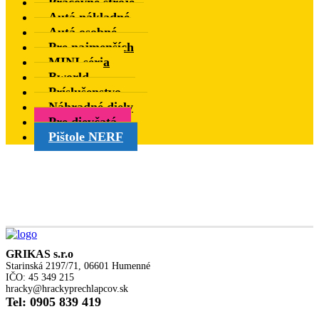
Pracovné stroje
Autá nákladné
Autá osobné
Pre najmenších
MINI séria
Bworld
Príslušenstvo
Náhradné diely
Pre dievčatá
Pištole NERF
GRIKAS s.r.o
Starinská 2197/71, 06601 Humenné
IČO: 45 349 215
hracky@hrackyprechlapcov.sk
Tel: 0905 839 419