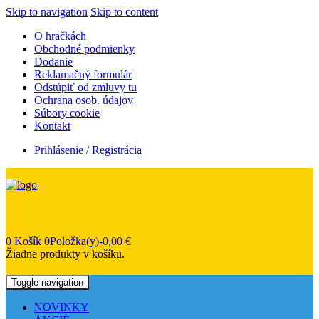
Skip to navigation
Skip to content
O hračkách
Obchodné podmienky
Dodanie
Reklamačný formulár
Odstúpiť od zmluvy tu
Ochrana osob. údajov
Súbory cookie
Kontakt
Prihlásenie / Registrácia
0
Košík
0Položka(y)-
0,00
€
Žiadne produkty v košíku.
Toggle navigation
NOVINKY