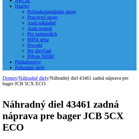
AKCIE
Hračky
Poľnohospodárske stroje
Pracovné stroje
Autá nákladné
Autá osobné
Pre najmenších
MINI séria
Bworld
Pre dievčatá
Pištole NERF
Príslušenstvo
Náhradné diely
Domov
/
Náhradné diely
/
Náhradný diel 43461 zadná náprava pre
bager JCB 5CX ECO
Náhradný diel 43461 zadná
náprava pre bager JCB 5CX
ECO