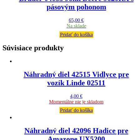
pásovým pohonom
65,00
€
Na sklade
Pridať do košíka
Súvisiace produkty
Náhradný diel 42515 Vidlyce pre
vozík Linde 02511
4,00
€
Momentálne nie je skladom
Pridať do košíka
Náhradný diel 42096 Hadice pre
Amazone UX5200