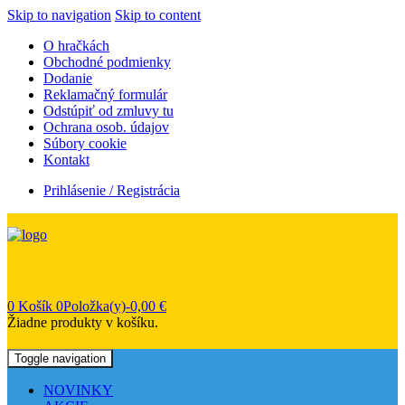
Skip to navigation
Skip to content
O hračkách
Obchodné podmienky
Dodanie
Reklamačný formulár
Odstúpiť od zmluvy tu
Ochrana osob. údajov
Súbory cookie
Kontakt
Prihlásenie / Registrácia
0
Košík
0Položka(y)-
0,00
€
Žiadne produkty v košíku.
Toggle navigation
NOVINKY