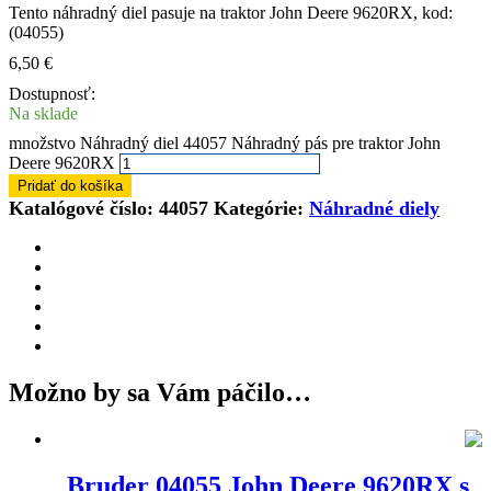
Tento náhradný diel pasuje na traktor John Deere 9620RX, kod:
(04055)
6,50
€
Dostupnosť:
Na sklade
množstvo Náhradný diel 44057 Náhradný pás pre traktor John
Deere 9620RX
Pridať do košíka
Katalógové číslo:
44057
Kategórie:
Náhradné diely
Možno by sa Vám páčilo…
Bruder 04055 John Deere 9620RX s