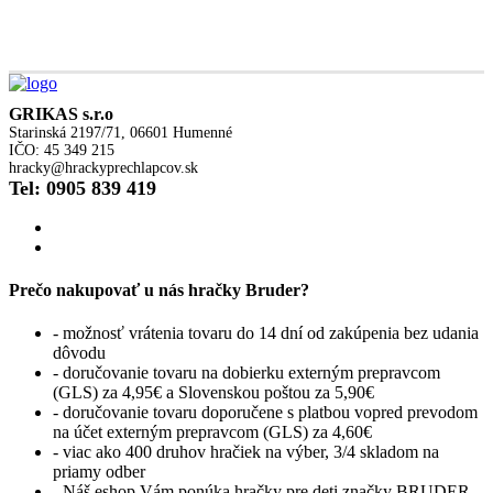
GRIKAS s.r.o
Starinská 2197/71, 06601 Humenné
IČO: 45 349 215
hracky@hrackyprechlapcov.sk
Tel: 0905 839 419
Prečo nakupovať u nás hračky Bruder?
- možnosť vrátenia tovaru do 14 dní od zakúpenia bez udania
dôvodu
- doručovanie tovaru na dobierku externým prepravcom
(GLS) za 4,95€ a Slovenskou poštou za 5,90€
- doručovanie tovaru doporučene s platbou vopred prevodom
na účet externým prepravcom (GLS) za 4,60€
- viac ako 400 druhov hračiek na výber, 3/4 skladom na
priamy odber
- Náš eshop Vám ponúka hračky pre deti značky BRUDER