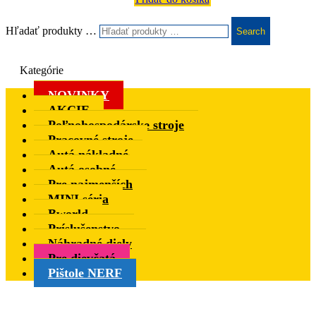
Hľadať produkty …
Search
Kategórie
NOVINKY
AKCIE
Poľnohospodárske stroje
Pracovné stroje
Autá nákladné
Autá osobné
Pre najmenších
MINI séria
Bworld
Príslušenstvo
Náhradné diely
Pre dievčatá
Pištole NERF