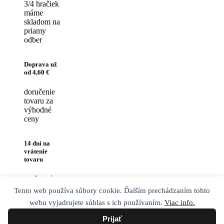
3/4 hračiek
máme
skladom na
priamy
odber
Doprava už
od 4,60 €
doručenie
tovaru za
výhodné
ceny
14 dní na
vrátenie
tovaru
možnosť
vrátenia
Tento web používa súbory cookie. Ďalším prechádzaním tohto
tovaru do
webu vyjadrujete súhlas s ich používaním.
Viac info.
14 dní od
zakúpenia
Prijať