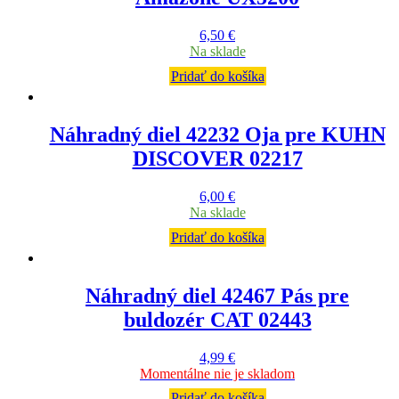
6,50
€
Na sklade
Pridať do košíka
Náhradný diel 42232 Oja pre KUHN
DISCOVER 02217
6,00
€
Na sklade
Pridať do košíka
Náhradný diel 42467 Pás pre
buldozér CAT 02443
4,99
€
Momentálne nie je skladom
Pridať do košíka