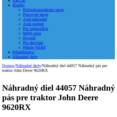
AKCIE
Hračky
Poľnohospodárske stroje
Pracovné stroje
Autá nákladné
Autá osobné
Pre najmenších
MINI séria
Bworld
Pre dievčatá
Pištole NERF
Príslušenstvo
Náhradné diely
Domov
/
Náhradné diely
/
Náhradný diel 44057 Náhradný pás pre
traktor John Deere 9620RX
Náhradný diel 44057 Náhradný
pás pre traktor John Deere
9620RX