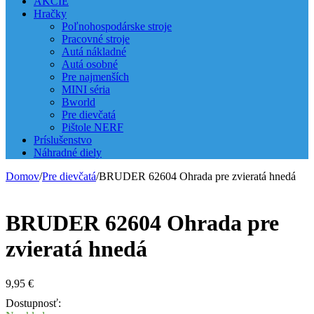
AKCIE
Hračky
Poľnohospodárske stroje
Pracovné stroje
Autá nákladné
Autá osobné
Pre najmenších
MINI séria
Bworld
Pre dievčatá
Pištole NERF
Príslušenstvo
Náhradné diely
Domov
/
Pre dievčatá
/
BRUDER 62604 Ohrada pre zvieratá hnedá
BRUDER 62604 Ohrada pre
zvieratá hnedá
9,95
€
Dostupnosť: