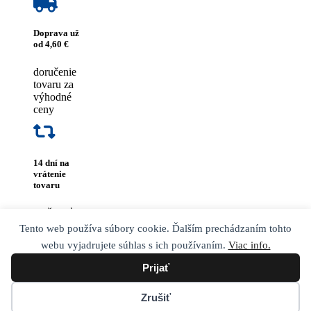
Doprava už
od 4,60 €
doručenie
tovaru za
výhodné
ceny
14 dní na
vrátenie
tovaru
možnosť
vrátenia
Tento web používa súbory cookie. Ďalším prechádzaním tohto
tovaru do
webu vyjadrujete súhlas s ich používaním.
Viac info.
14 dní od
zakúpenia
Prijať
Zrušiť
Copyright © 2017
hrackyprechlapcov.sk
| Všetky práva vyhradené.