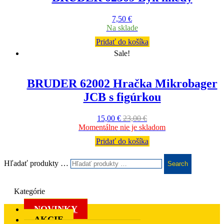
7,50
€
Na sklade
Pridať do košíka
Sale!
BRUDER 62002 Hračka Mikrobager
JCB s figúrkou
15,00
€
23,00
€
Momentálne nie je skladom
Pridať do košíka
Hľadať produkty …
Search
Kategórie
NOVINKY
AKCIE