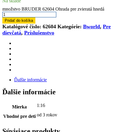
Na sklade
množstvo BRUDER 62604 Ohrada pre zvieratá hnedá
Pridať do košíka
Katalógové číslo:
62604
Kategórie:
Bworld
,
Pre
dievčatá
,
Príslušenstvo
Ďalšie informácie
Ďalšie informácie
1:16
Mierka
od 3 rokov
Vhodné pre deti
Súvisiace produkty