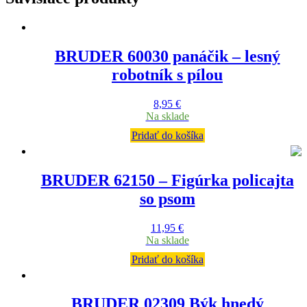
BRUDER 60030 panáčik – lesný
robotník s pílou
8,95
€
Na sklade
Pridať do košíka
BRUDER 62150 – Figúrka policajta
so psom
11,95
€
Na sklade
Pridať do košíka
BRUDER 02309 Býk hnedý