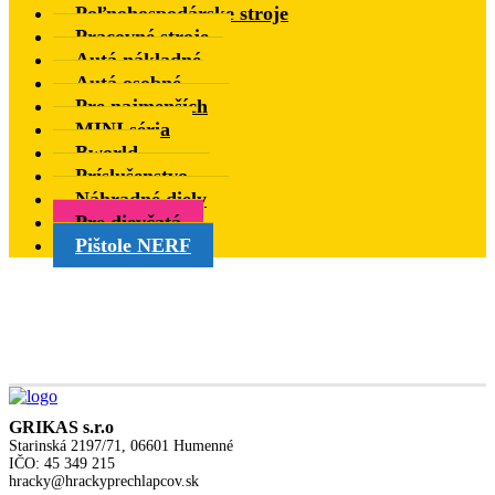
Poľnohospodárske stroje
Pracovné stroje
Autá nákladné
Autá osobné
Pre najmenších
MINI séria
Bworld
Príslušenstvo
Náhradné diely
Pre dievčatá
Pištole NERF
GRIKAS s.r.o
Starinská 2197/71, 06601 Humenné
IČO: 45 349 215
hracky@hrackyprechlapcov.sk