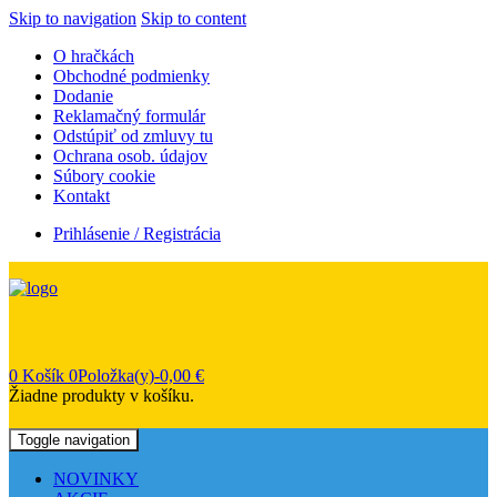
Skip to navigation
Skip to content
O hračkách
Obchodné podmienky
Dodanie
Reklamačný formulár
Odstúpiť od zmluvy tu
Ochrana osob. údajov
Súbory cookie
Kontakt
Prihlásenie / Registrácia
0
Košík
0Položka(y)-
0,00
€
Žiadne produkty v košíku.
Toggle navigation
NOVINKY