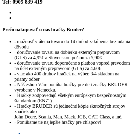
Tel: 0905 839 419
Prečo nakupovať u nás hračky Bruder?
- možnosť vrátenia tovaru do 14 dní od zakúpenia bez udania
dôvodu
- doručovanie tovaru na dobierku externým prepravcom
(GLS) za 4,95€ a Slovenskou poštou za 5,90€
- doručovanie tovaru doporučene s platbou vopred prevodom
na účet externým prepravcom (GLS) za 4,60€
- viac ako 400 druhov hračiek na výber, 3/4 skladom na
priamy odber
- Náš eshop Vám ponúka hračky pre deti značky BRUDER
vyrobene v Nemecku.
- Hračky zodpovedajú všetkým európskym bezpečnostným
štandardom (EN71).
- Hračky BRUDER sú jedinečné kópie skutočných strojov
značiek ako
John Deere, Scania, Man, Mack, JCB, CAT, Class, a iné.
- Ponúkame tie najlepšie hračky pre chlapcov!