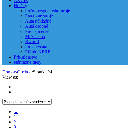
AKCIE
Hračky
Poľnohospodárske stroje
Pracovné stroje
Autá nákladné
Autá osobné
Pre najmenších
MINI séria
Bworld
Pre dievčatá
Pištole NERF
Príslušenstvo
Náhradné diely
Domov
/
Obchod
/
Stránka 24
View as:
←
1
2
3