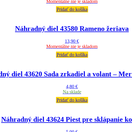
Momentálne nie je skladom
Pridať do košíka
Náhradný diel 43580 Rameno žeriava
13,90
€
Momentálne nie je skladom
Pridať do košíka
ný diel 43620 Sada zrkadiel a volant – Me
4,80
€
Na sklade
Pridať do košíka
Náhradný diel 43624 Piest pre sklápanie k
5,90
€