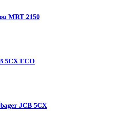
itou MRT 2150
JCB 5CX ECO
e bager JCB 5CX