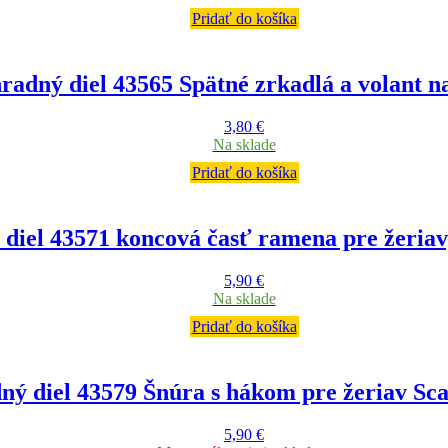
Pridať do košíka
radný diel 43565 Spätné zrkadlá a volant n
3,80
€
Na sklade
Pridať do košíka
diel 43571 koncová časť ramena pre žeria
5,90
€
Na sklade
Pridať do košíka
ný diel 43579 Šnúra s hákom pre žeriav Sc
5,90
€