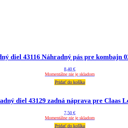
ný diel 43116 Náhradný pás pre kombajn 0
8,40
€
Momentálne nie je skladom
Pridať do košíka
adný diel 43129 zadná náprava pre Claas L
7,50
€
Momentálne nie je skladom
Pridať do košíka