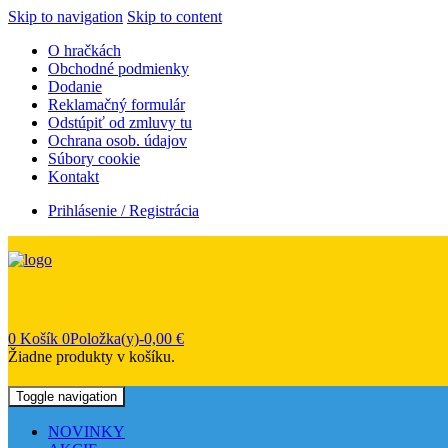
Skip to navigation
Skip to content
O hračkách
Obchodné podmienky
Dodanie
Reklamačný formulár
Odstúpiť od zmluvy tu
Ochrana osob. údajov
Súbory cookie
Kontakt
Prihlásenie / Registrácia
0
Košík
0Položka(y)-
0,00
€
Žiadne produkty v košíku.
Toggle navigation
NOVINKY