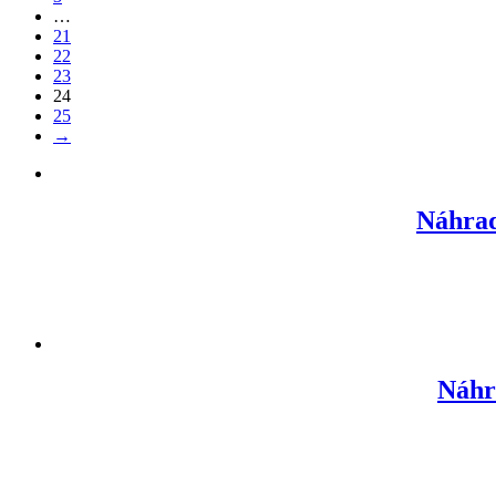
…
21
22
23
24
25
→
Náhrad
Náhr