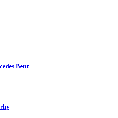
rcedes Benz
orby