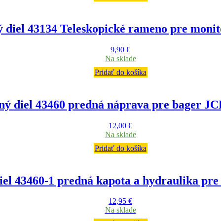
 diel 43134 Teleskopické rameno pre mon
9,90
€
Na sklade
Pridať do košíka
ný diel 43460 predná náprava pre bager 
12,00
€
Na sklade
Pridať do košíka
el 43460-1 predná kapota a hydraulika pr
12,95
€
Na sklade