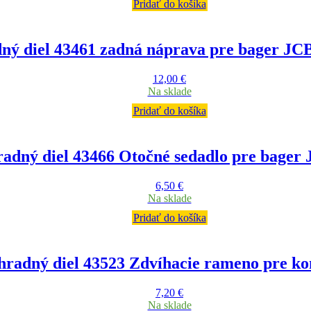
Pridať do košíka
ný diel 43461 zadná náprava pre bager J
12,00
€
Na sklade
Pridať do košíka
adný diel 43466 Otočné sedadlo pre bager
6,50
€
Na sklade
Pridať do košíka
hradný diel 43523 Zdvíhacie rameno pre ko
7,20
€
Na sklade