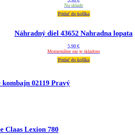
Na sklade
Pridať do košíka
Náhradný diel 43652 Nahradna lopata
5,90
€
Momentálne nie je skladom
Pridať do košíka
e kombajn 02119 Pravý
e Claas Lexion 780