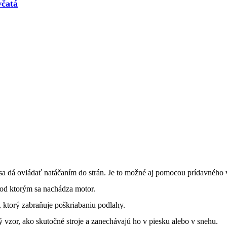
včatá
 sa dá ovládať natáčaním do strán. Je to možné aj pomocou prídavného 
 pod ktorým sa nachádza motor.
, ktorý zabraňuje poškriabaniu podlahy.
vzor, ako skutočné stroje a zanechávajú ho v piesku alebo v snehu.