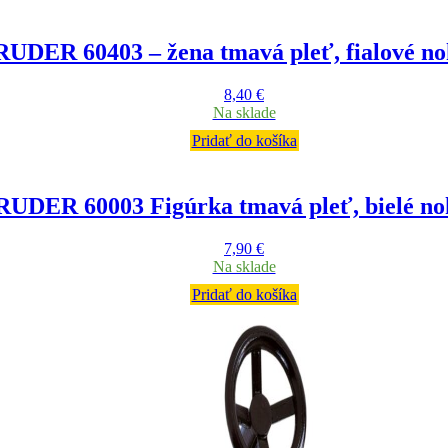
UDER 60403 – žena tmavá pleť, fialové no
8,40
€
Na sklade
Pridať do košíka
RUDER 60003 Figúrka tmavá pleť, bielé no
7,90
€
Na sklade
Pridať do košíka