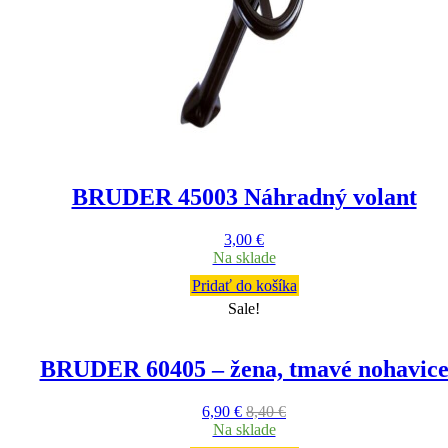
BRUDER 45003 Náhradný volant
3,00
€
Na sklade
Pridať do košíka
Sale!
BRUDER 60405 – žena, tmavé nohavic
6,90
€
8,40
€
Na sklade