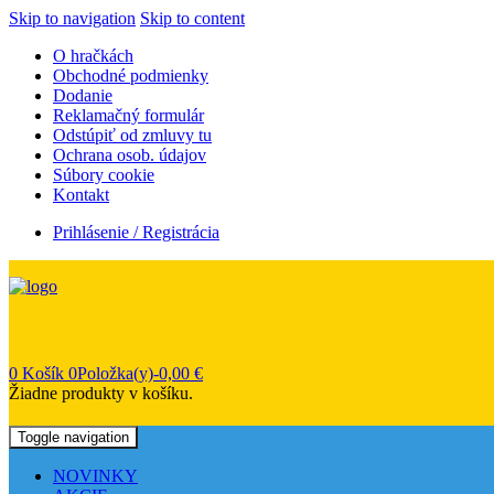
Skip to navigation
Skip to content
O hračkách
Obchodné podmienky
Dodanie
Reklamačný formulár
Odstúpiť od zmluvy tu
Ochrana osob. údajov
Súbory cookie
Kontakt
Prihlásenie / Registrácia
0
Košík
0Položka(y)-
0,00
€
Žiadne produkty v košíku.
Toggle navigation
NOVINKY