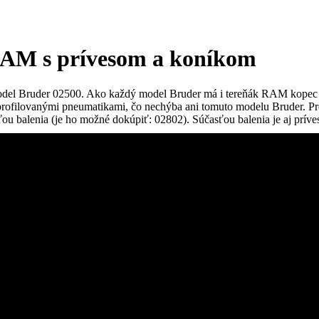
AM s prívesom a koníkom
model Bruder 02500. Ako každý model Bruder má i tereňák RAM kopec f
profilovanými pneumatikami, čo nechýba ani tomuto modelu Bruder. Pr
ťou balenia (je ho možné dokúpiť: 02802). Súčasťou balenia je aj príves