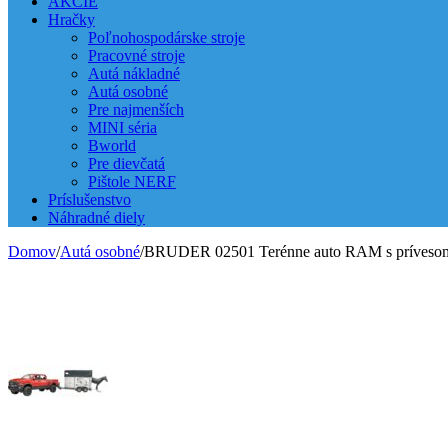
AKCIE
Hračky
Poľnohospodárske stroje
Pracovné stroje
Autá nákladné
Autá osobné
Pre najmenších
MINI séria
Bworld
Pre dievčatá
Pištole NERF
Príslušenstvo
Náhradné diely
Domov
/
Autá osobné
/
BRUDER 02501 Terénne auto RAM s príveso