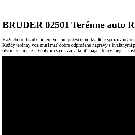
BRUDER 02501 Terénne auto R
Každého milovníka terénnych aut poteší tento kvalitne spracovaný 
Každý terénny voz musí mať dobre odpružené nápravy s kvalitnými 
otvoru v streche. Do otvoru sa dá zacvaknúť maják, ktorý nieje súčas