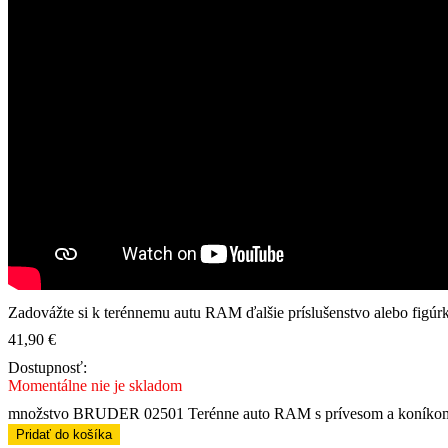
Zadovážte si k terénnemu autu RAM ďalšie príslušenstvo alebo figúrky
41,90
€
Dostupnosť:
Momentálne nie je skladom
množstvo BRUDER 02501 Terénne auto RAM s prívesom a koníko
Pridať do košíka