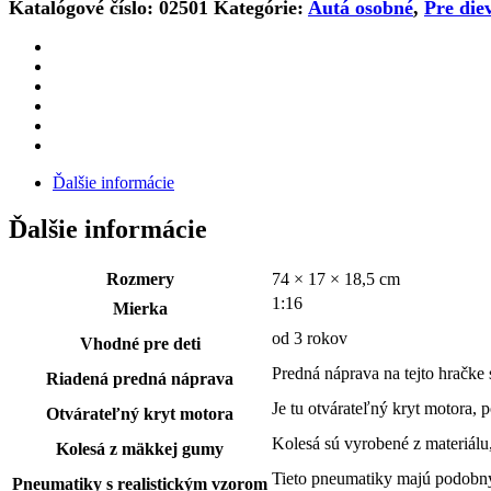
Katalógové číslo:
02501
Kategórie:
Autá osobné
,
Pre die
Ďalšie informácie
Ďalšie informácie
Rozmery
74 × 17 × 18,5 cm
1:16
Mierka
od 3 rokov
Vhodné pre deti
Predná náprava na tejto hračke
Riadená predná náprava
Je tu otvárateľný kryt motora,
Otvárateľný kryt motora
Kolesá sú vyrobené z materiálu
Kolesá z mäkkej gumy
Tieto pneumatiky majú podobný 
Pneumatiky s realistickým vzorom