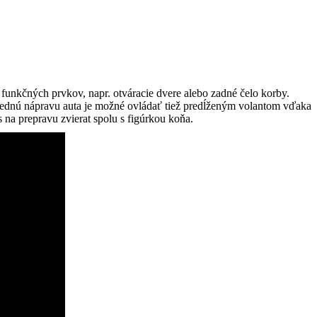
unkčných prvkov, napr. otváracie dvere alebo zadné čelo korby.
ednú nápravu auta je možné ovládať tiež predĺženým volantom vďaka
 na prepravu zvierat spolu s figúrkou koňa.