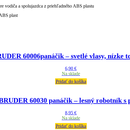
re vodiča a spolujazdca z priehľadného ABS plastu
 ABS plast
UDER 60006panáčik – svetlé vlasy, nízke 
6,90
€
Na sklade
Pridať do košíka
BRUDER 60030 panáčik – lesný robotník s 
8,95
€
Na sklade
Pridať do košíka